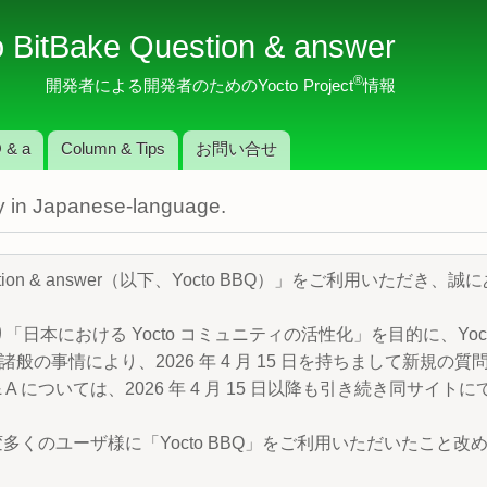
メ
o BitBake Question & answer
イ
ン
®
開発者による開発者のためのYocto Project
情報
コ
ン
 & a
Column & Tips
お問い合せ
テ
ン
nly in Japanese-language.
ツ
に
移
Question & answer（以下、Yocto BBQ）」をご利用いただ
動
より「日本における Yocto コミュニティの活性化」を目的に、Yocto P
般の事情により、2026 年 4 月 15 日を持ちまして新規の
 A については、2026 年 4 月 15 日以降も引き続き同サイ
変多くのユーザ様に「Yocto BBQ」をご利用いただいたこと