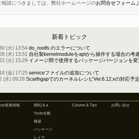
 に関するご相談につきましては、弊社ホームページの
お問合せフォーム
新着トピック
30 (火) 13:54
do_rootfs のエラーについて
28 (木) 13:51
自社製kernelmoduleをaptから操作する場合の考
22 (火) 15:29
イメージ間で使用するパッケージバージョンを変
18 (金) 17:25
serviceファイルの追加について
2 (水) 09:28
ScarthgapでのカーネルレシピVer.6.12.xの対応
octo新着情報
BBQ & a
Column & Tips
お問い合せ
Yocto全般
構築
パッケージ
レイヤ