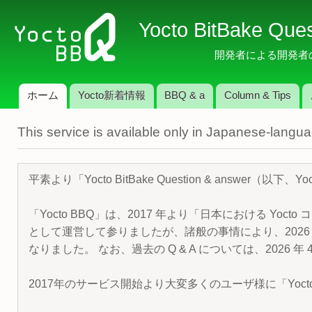
メ
Yocto BitBake Que
イ
ン
開発者による開発者のため
コ
ン
ホーム
Yocto新着情報
BBQ & a
Column & Tips
テ
メインメニュー
ン
This service is available only in Japanese-langu
ツ
に
移
平素より「Yocto BitBake Question & answe
動
「Yocto BBQ」は、2017 年より「日本における Yocto 
として運営して参りましたが、諸般の事情により、2026 
なりました。 なお、過去の Q & A については、2026 
2017年のサービス開始より大変多くのユーザ様に「Yoc