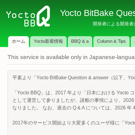
メ
Yocto BitBake Que
イ
ン
開発者による開発者のため
コ
ン
ホーム
Yocto新着情報
BBQ & a
Column & Tips
テ
メインメニュー
ン
This service is available only in Japanese-langu
ツ
に
移
平素より「Yocto BitBake Question & answe
動
「Yocto BBQ」は、2017 年より「日本における Yocto 
として運営して参りましたが、諸般の事情により、2026 
なりました。 なお、過去の Q & A については、2026 
2017年のサービス開始より大変多くのユーザ様に「Yoc