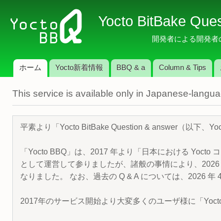
メ
Yocto BitBake Que
イ
ン
開発者による開発者のため
コ
ン
ホーム
Yocto新着情報
BBQ & a
Column & Tips
テ
メインメニュー
ン
This service is available only in Japanese-langu
ツ
に
移
平素より「Yocto BitBake Question & answe
動
「Yocto BBQ」は、2017 年より「日本における Yocto 
として運営して参りましたが、諸般の事情により、2026 
なりました。 なお、過去の Q & A については、2026 
2017年のサービス開始より大変多くのユーザ様に「Yoc