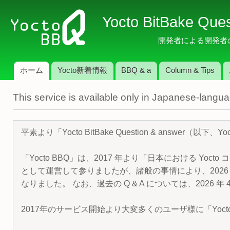
メ
Yocto BitBake Que
イ
ン
開発者による開発者のため
コ
ン
ホーム
Yocto新着情報
BBQ & a
Column & Tips
テ
メインメニュー
ン
This service is available only in Japanese-langu
ツ
に
移
平素より「Yocto BitBake Question & answe
動
「Yocto BBQ」は、2017 年より「日本における Yocto 
として運営して参りましたが、諸般の事情により、2026 
なりました。 なお、過去の Q & A については、2026 
2017年のサービス開始より大変多くのユーザ様に「Yoc