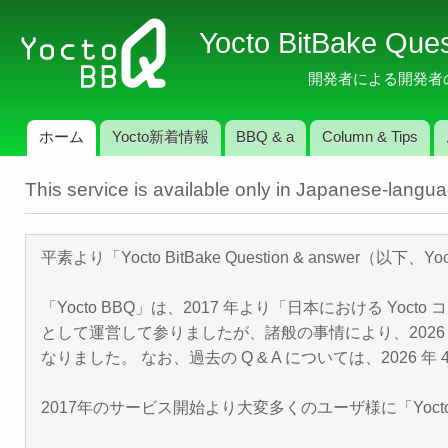
メ
Yocto BitBake Que
イ
ン
開発者による開発者のため
コ
ン
ホーム
Yocto新着情報
BBQ & a
Column & Tips
テ
メインメニュー
ン
This service is available only in Japanese-langu
ツ
に
移
平素より「Yocto BitBake Question & answe
動
「Yocto BBQ」は、2017 年より「日本における Yocto 
として運営して参りましたが、諸般の事情により、2026 
なりました。 なお、過去の Q & A については、2026 
2017年のサービス開始より大変多くのユーザ様に「Yoc