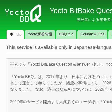
メ
Yocto BitBake Que
イ
ン
開発者による開発者のため
コ
ン
ホーム
Yocto新着情報
BBQ & a
Column & Tips
テ
メインメニュー
ン
This service is available only in Japanese-langu
ツ
に
移
平素より「Yocto BitBake Question & answe
動
「Yocto BBQ」は、2017 年より「日本における Yocto 
として運営して参りましたが、諸般の事情により、2026 
なりました。 なお、過去の Q & A については、2026 
2017年のサービス開始より大変多くのユーザ様に「Yoc