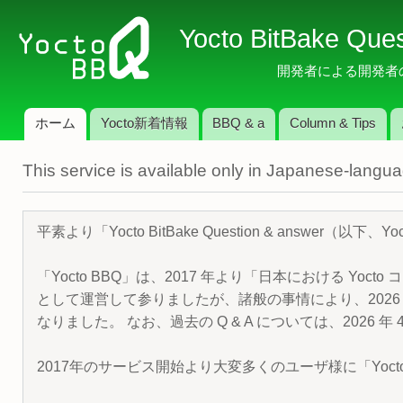
メ
Yocto BitBake Que
イ
ン
開発者による開発者のため
コ
ン
ホーム
Yocto新着情報
BBQ & a
Column & Tips
テ
メインメニュー
ン
This service is available only in Japanese-langu
ツ
に
移
平素より「Yocto BitBake Question & answe
動
「Yocto BBQ」は、2017 年より「日本における Yocto 
として運営して参りましたが、諸般の事情により、2026 
なりました。 なお、過去の Q & A については、2026 
2017年のサービス開始より大変多くのユーザ様に「Yoc