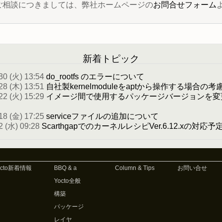
 に関するご相談につきましては、弊社ホームページの
お問合せフォーム
新着トピック
30 (火) 13:54
do_rootfs のエラーについて
28 (木) 13:51
自社製kernelmoduleをaptから操作する場合の考
22 (火) 15:29
イメージ間で使用するパッケージバージョンを変
18 (金) 17:25
serviceファイルの追加について
2 (水) 09:28
ScarthgapでのカーネルレシピVer.6.12.xの対応
octo新着情報
BBQ & a
Column & Tips
お問い合せ
Yocto全般
構築
パッケージ
レイヤ