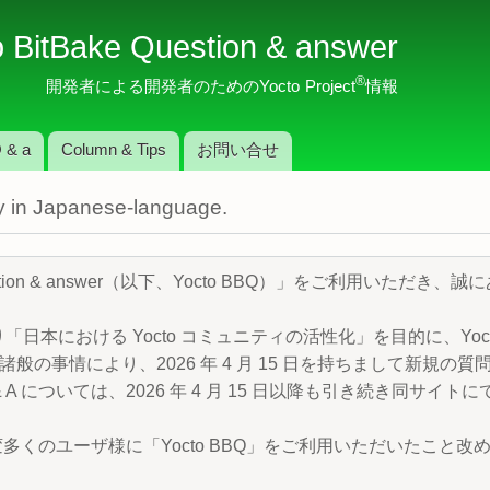
メ
o BitBake Question & answer
イ
ン
®
開発者による開発者のためのYocto Project
情報
コ
ン
 & a
Column & Tips
お問い合せ
テ
ン
nly in Japanese-language.
ツ
に
移
Question & answer（以下、Yocto BBQ）」をご利用いただ
動
より「日本における Yocto コミュニティの活性化」を目的に、Yocto P
般の事情により、2026 年 4 月 15 日を持ちまして新規の
 A については、2026 年 4 月 15 日以降も引き続き同サイ
変多くのユーザ様に「Yocto BBQ」をご利用いただいたこと