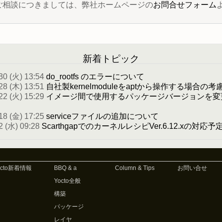
 に関するご相談につきましては、弊社ホームページの
お問合せフォーム
新着トピック
30 (火) 13:54
do_rootfs のエラーについて
28 (木) 13:51
自社製kernelmoduleをaptから操作する場合の考
22 (火) 15:29
イメージ間で使用するパッケージバージョンを変
18 (金) 17:25
serviceファイルの追加について
2 (水) 09:28
ScarthgapでのカーネルレシピVer.6.12.xの対応
octo新着情報
BBQ & a
Column & Tips
お問い合せ
Yocto全般
構築
パッケージ
レイヤ