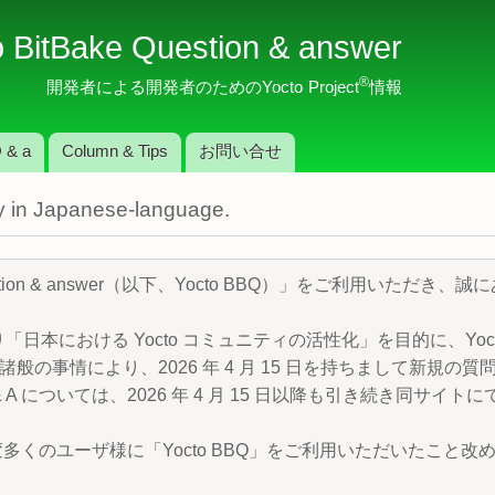
メ
o BitBake Question & answer
イ
ン
®
開発者による開発者のためのYocto Project
情報
コ
ン
 & a
Column & Tips
お問い合せ
テ
ン
nly in Japanese-language.
ツ
に
移
Question & answer（以下、Yocto BBQ）」をご利用いただ
動
より「日本における Yocto コミュニティの活性化」を目的に、Yocto P
般の事情により、2026 年 4 月 15 日を持ちまして新規の
 A については、2026 年 4 月 15 日以降も引き続き同サイ
変多くのユーザ様に「Yocto BBQ」をご利用いただいたこと