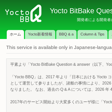
メ
Yocto BitBake Que
イ
ン
開発者による開発者のため
コ
ン
ホーム
Yocto新着情報
BBQ & a
Column & Tips
テ
メインメニュー
ン
This service is available only in Japanese-langu
ツ
に
移
平素より「Yocto BitBake Question & answe
動
「Yocto BBQ」は、2017 年より「日本における Yocto 
として運営して参りましたが、諸般の事情により、2026 
なりました。 なお、過去の Q & A については、2026 
2017年のサービス開始より大変多くのユーザ様に「Yoc