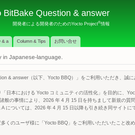
メ
o BitBake Question & answer
イ
ン
®
開発者による開発者のためのYocto Project
情報
コ
ン
 & a
Column & Tips
お問い合せ
テ
ン
nly in Japanese-language.
ツ
に
移
Question & answer（以下、Yocto BBQ）」をご利用いただ
動
より「日本における Yocto コミュニティの活性化」を目的に、Yocto P
般の事情により、2026 年 4 月 15 日を持ちまして新規の
 A については、2026 年 4 月 15 日以降も引き続き同サイ
変多くのユーザ様に「Yocto BBQ」をご利用いただいたこと