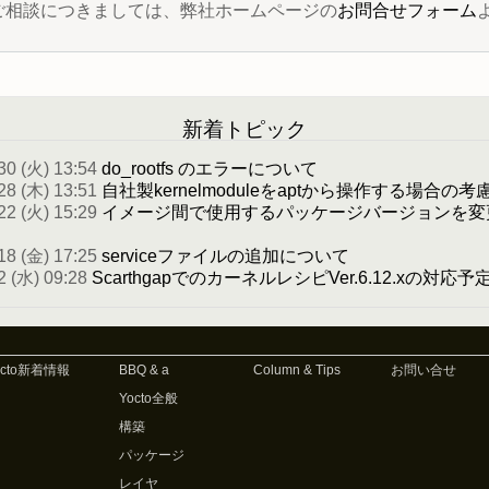
 に関するご相談につきましては、弊社ホームページの
お問合せフォーム
新着トピック
30 (火) 13:54
do_rootfs のエラーについて
28 (木) 13:51
自社製kernelmoduleをaptから操作する場合の考
22 (火) 15:29
イメージ間で使用するパッケージバージョンを変
18 (金) 17:25
serviceファイルの追加について
2 (水) 09:28
ScarthgapでのカーネルレシピVer.6.12.xの対応
octo新着情報
BBQ & a
Column & Tips
お問い合せ
Yocto全般
構築
パッケージ
レイヤ