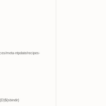
ces/meta-ntpdate/recipes-
{D}${sbindir}