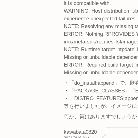
it is compatible with.
WARNING: Host distribution "ubu
experience unexpected failures. 
NOTE: Resolving any missing t
ERROR: Nothing RPROVIDES 'nt
imx/meta-sdk/recipes-fsl/image
NOTE: Runtime target 'ntpdate' i
Missing or unbuildable dependen
ERROR: Required build target 'i
Missing or unbuildable dependenc
・「do_install:append
・「PACKAGE_CLASSES」「
・「DISTRO_FEATURES:app
等を行いましたが、イメージに
何か、策はありますでしょうか
kawabata0820