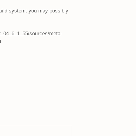
build system; you may possibly
2_04_6_1_55/sources/meta-
)