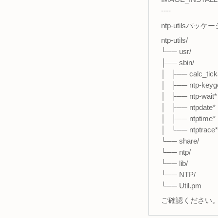
----
ntp-utils
ntp-utils/
└── usr/
├── sbin/
│ ├── calc_tick
│ ├── ntp-keyg
│ ├── ntp-wait*
│ ├── ntpdate*
│ ├── ntptime*
│ └── ntptrace*
└── share/
└── ntp/
└── lib/
└── NTP/
└── Util.pm
ご確認ください