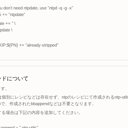
 don't need ntpdate, use "ntpd -q -g -x"
+= "ntpdate"
te += " \
tpdate \
P:${PN} += "already-stripped"
マンドについて
ます。
ンドは個別にレシピなどは存在せず、ntpのレシピにて作成されるntp-u
で、作成されたbbappendなどは不要となります。
fで対応する場合は下記の内容を追加してください。
pend = " ntp-utils"