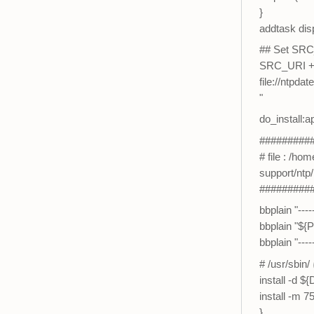
}
addtask dis
## Set SR
SRC_URI +=
file://ntpdate
"
do_install:a
#########
# file : /h
support/ntp
#########
bbplain "-----
bbplain "${
bbplain "-----
# /usr/sbi
install -d ${
install -m 7
}