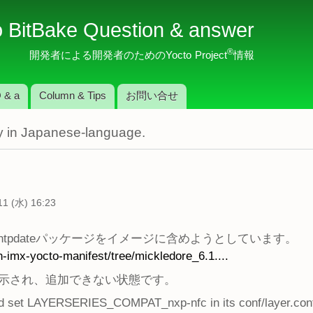
メ
o BitBake Question & answer
イ
ン
®
開発者による開発者のためのYocto Project
情報
コ
ン
 & a
Column & Tips
お問い合せ
テ
ン
nly in Japanese-language.
ツ
に
移
動
1 (水) 16:23
ntpdateパッケージをイメージに含めようとしています。
n-imx-yocto-manifest/tree/mickledore_6.1....
示され、追加できない状態です。
set LAYERSERIES_COMPAT_nxp-nfc in its conf/layer.conf fi