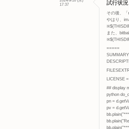
2024/9/18 (水)
試行状況
17:37
その後、「nt
やはり、im
※${THIS
また、bitb
※${THISD
=====
SUMMARY 
DESCRIPTI
FILESEXTRA
LICENSE = 
## display
python do_d
pn = d.getV
pv = d.getVa
bb.plain("***
bb.plain("R
bb.plain("***