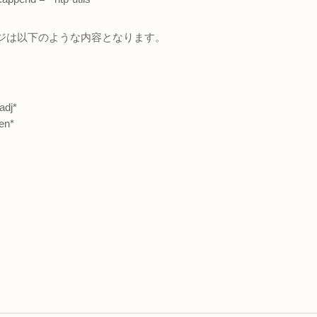
パッケージは以下のような内容となります。
adj*
en*
。