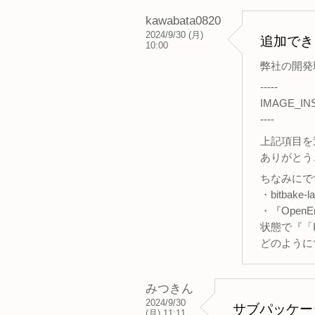
kawabata0820
2024/9/30 (月)
追加でき
10:00
弊社の開発
-----
IMAGE_INST
----
上記項目を
ありがとう
ちなみにで
・bitbake-
・『OpenE
状態で『「IM
どのように
みつきん
2024/9/30
サブパッケー
(月) 11:11