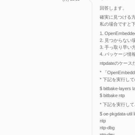
回答します。
確実に見つける
私の場合ですと
1. OpenEmbed
2. 見つからな
3. 手っ取り早い
4. パッケージ
ntpdateのケ
* 「OpenEmbe
* 下記を実行し
$ bitbake-layers 
$ bitbake ntp
* 下記を実行し
$ oe-pkgdata-util l
ntp
ntp-dbg
ntp-dev