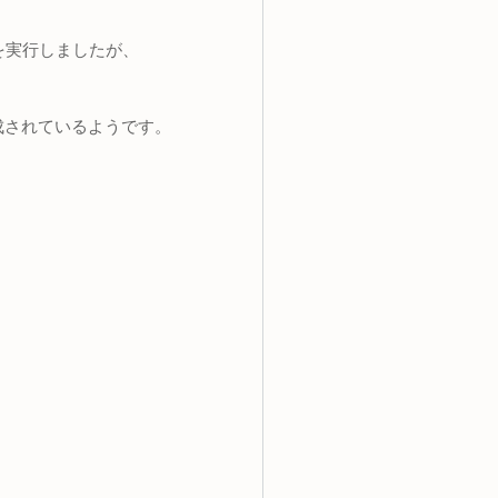
coreを実行しましたが、
te」が生成されているようです。
。