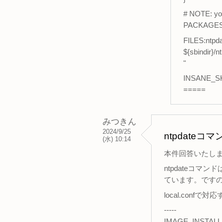
# NOTE: you
PACKAGES 
FILES:ntpda
${sbindir}/n
"
INSANE_SKI
=====
みつきん
2024/9/25
ntpdateコ
(水) 10:14
本件回答いたし
ntpdateコマ
ています。ですの
local.con
-----
IMAGE_INSTALL:ap