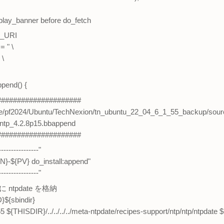
play_banner before do_fetch
C_URI
 " \
 \
ppend() {
#####################
ome/pf2024/Ubuntu/TechNexion/tn_ubuntu_22_04_6_1_55_backup/sour
/ntp_4.2.8p15.bbappend
#####################
---------------"
PN}-${PV} do_install:append"
---------------"
n/ に ntpdate を格納
D}${sbindir}
55 ${THISDIR}/../../../../meta-ntpdate/recipes-support/ntp/ntp/ntpdate $