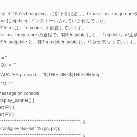
p_4.2.8p15.bbappend」に以下を記述し、bitbake imx-image-
ageにntpdateはインストールされていませんでした。
DIR}/ntp には「ntpdate」を配置しています。
ake imx-image-core の過程で、${B}/ntpdate にも、「ntpda
IR}/ntp/ntpdate と、${B}/ntpdate/ntpdate は、中身が異なっています
= ""
ON = ""
PATHS:prepend := "${THISDIR}:${THISDIR}/ntp:"
"MIT"
 message on console
isplay_banner() {
ar('PN')
r('PV')
********************************************");
econfigure %s-%s" % (pn, pv));
********************************************");