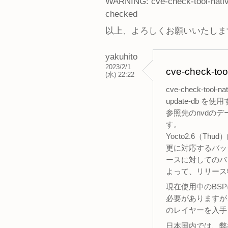
WARNING: cve-check-tool-native
checked
以上、よろしくお願いいたしま
yakuhito
2023/2/1
cve-che
(水) 22:22
cve-check-too
update-db
参照先のnvdのデ
す。
Yocto2.6（Thu
更に対応するバック
ースに対してのバ
よって、リリース物に
現在使用中のBS
必要がありますが
のレイヤーを入手
日本国内では、弊