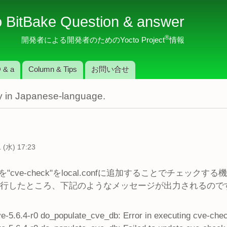
メ
o BitBake Question & answer
イ
ン
®
開発者による開発者のためのYocto Project
情報
コ
ン
 & a
Column & Tips
お問い合せ
テ
ン
nly in Japanese-language.
ツ
に
移
動
(水) 17:23
ve-check"をlocal.confに追加することでチェック
e-minimalを実行したところ、下記のようなメッセージが出力さ
-5.6.4-r0 do_populate_cve_db: Error in executing cve-che