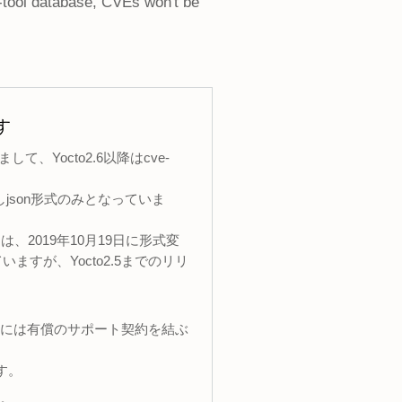
-tool database, CVEs won't be
す
っていまして、Yocto2.6以降はcve-
しjson形式のみとなっていま
-db は、2019年10月19日に形式変
すが、Yocto2.5までのリリ
合には有償のサポート契約を結ぶ
す。
。