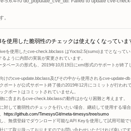
-5.6.4-r0 do_populate_cve_db: Failed to update cve-check
す。
ck-toolを使用した脆弱性のチェックは使えなくなっていま
l-nativeを使用したcve-check.bbclass はYocto2.5(sumo)までとな
 を使用するように内部の実装が変更されています。
ータベースの形式も、2019年10月19日にxml形式のサポートが終了
d）向けのcve-update.bbclass及びその中から使用されるcve-update
ポートが公式サポート終了後の2019年12月にコミットが行われていま
ックポートはコミットされていません。
含まれるcve-check.bbclassの動作はかなり困難と考えます。
Pに対して脆弱性のチェックを行いたい場合、継続して使用する場
、
https://github.com/TimesysGit/meta-timesys/tree/sumo
し、無償登録でダウンロード可能なAPI Keyを使用して試用可能で
社にて取り扱っておりますのでお問い合わせいただければ幸いです