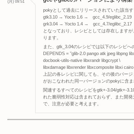
(月) 09:51
pokyとして過去にリリースされていた該当するg
gtk3.10 → Yocto 1.6 → gcc_4.9/eglibc_2.19
grk3.04 → Yocto 1.4 → gcc_4.7/eglibc_2.17
となっており、レシピとしては存在しますが
ります。
また、gtk_3.04のレシピでは以下のレシ
DEPENDS = "glib-2.0 pango atk jpeg libpng libx
docbook-utils-native libxrandr libgcrypt \
libxdamage libxrender libxcomposite libxi cairo
上記の各レシピに関しても、その後のバージョ
がおこなわれた同一バージョンのpokyに含
関連するすべてのレシピをgtk+-3.04/gtk+
れた脆弱性対応は含まれておらず、また開発
で、注意が必要と考えます。