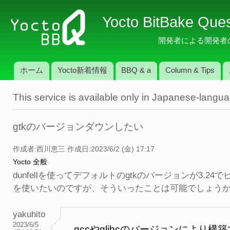
メ
Yocto BitBake Que
イ
ン
開発者による開発者のため
コ
ン
ホーム
Yocto新着情報
BBQ & a
Column & Tips
テ
メインメニュー
ン
This service is available only in Japanese-langu
ツ
に
移
gtkのバージョンダウンしたい
動
作成者:
西川恵三
作成日:2023/6/2 (金) 17:17
Yocto 全般
dunfellを使ってデフォルトのgtkのバージョンが3.2
を使いたいのですが、そういったことは可能でしょう
yakuhito
2023/6/5
gccやglibcのバージョンにより