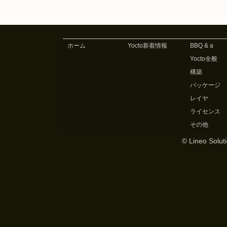
ペ
ピ
ッ
ー
ク
ジ
ホーム
Yocto新着情報
BBQ & a
Yocto全般
構築
パッケージ
レイヤ
ライセンス
その他
© Lineo Soluti