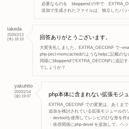
必要なものを bbappend の中で EXTRA_
追加で生成されたファイルは、独立したパッケージを
takeda
2020/2/13
回答ありがとうございます。
(木) 18:10
大変失礼しました。EXTRA_OECONF で--en
php-pecl-memcachedのようなhelp
同様にbbappendでEXTRA_OECON
でしょうか？
yakuhito
2020/2/14
php本体に含まれない拡張モジュー
(金) 19:07
EXTRA_OECONF での変更は、あ
追加を検討されている拡張モジュールのソー
・devtoolを使用してレシピのひな形を作
・依存関係にphp-devel を追加して、