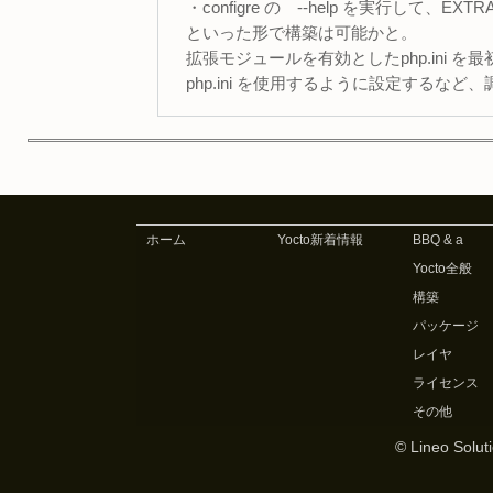
・configre の --help を実行して、
といった形で構築は可能かと。
拡張モジュールを有効としたphp.ini を最初
php.ini を使用するように設定するな
ホーム
Yocto新着情報
BBQ & a
Yocto全般
構築
パッケージ
レイヤ
ライセンス
その他
© Lineo Soluti