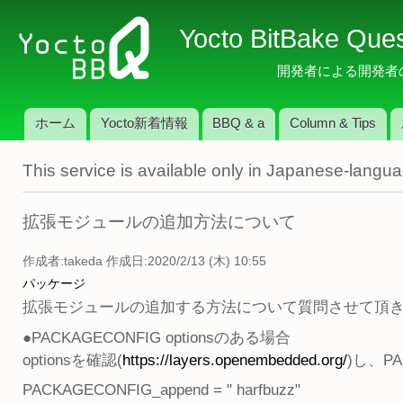
メ
Yocto BitBake Que
イ
ン
開発者による開発者のため
コ
ン
ホーム
Yocto新着情報
BBQ & a
Column & Tips
テ
メインメニュー
ン
This service is available only in Japanese-langu
ツ
に
移
拡張モジュールの追加方法について
動
作成者:
takeda
作成日:2020/2/13 (木) 10:55
パッケージ
拡張モジュールの追加する方法について質問させて頂
●PACKAGECONFIG optionsのある場合
optionsを確認(
https://layers.openembedded.org/
)し、P
PACKAGECONFIG_append = " harfbuzz"