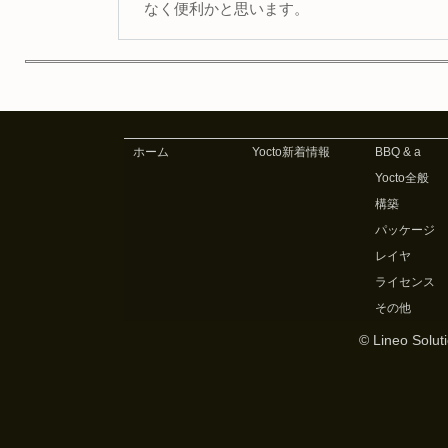
なく便利かと思います。
ホーム
Yocto新着情報
BBQ & a
Yocto全般
構築
パッケージ
レイヤ
ライセンス
その他
© Lineo Soluti