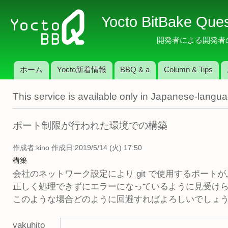
メ
Yocto BitBake Que
イ
ン
開発者による開発者のため
コ
ン
ホーム
Yocto新着情報
BBQ & a
Column & Tips
テ
メインメニュー
ン
This service is available only in Japanese-langu
ツ
に
移
ポート制限が行われた環境での構築
動
作成者:
kino
作成日:2019/5/14 (火) 17:50
構築
会社のネットワーク設定により git で使用するポートが
正しく処理できずにエラーになっているように見受け
このような場合どのように回避すればよろしいでしょ
yakuhito