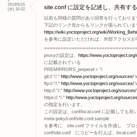
2019/5/15
site.conf に設定を記述し、共
(水) 16:02
以前も同様の質問があり回答を行っておりま
下記のリンク先からもリンクが張られていま
https://wiki.yoctoproject.org/wiki/Working_B
を参考に設定いただければ、外部アクセスが
=================================
proxyの設定は、
https://www.yoctoproject.or
に記載されている
PREMIRRORS_prepend = "\
git://.*/.*
http://www.yoctoproject.org/sources/
\
ftp://.*/.*
http://www.yoctoproject.org/sources/
\
http://.*/.*
http://www.yoctoproject.org/sources/
https://.*/.*
http://www.yoctoproject.org/sources
の指定を行います。
この設定は、conf/local.conf に記載しても
meta-poky/conf/site.conf.sample
を参考に site.conf ファイルを作成し 
conf/site.conf にコピーを行えば、local