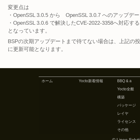
変更点は
・OpenSSL 3.0.5 から OpenSSL 3.0.7 へのアップデ
・OpenSSL 3.0.6 で解決したCVE-2022-3358
となっています。
BSPの次期アップデートまで待てない場合は、上記の
に更新可能となります。
ホーム
Yocto新着情報
BBQ & a
Yocto全般
構築
パッケージ
レイヤ
ライセンス
その他
© Lineo Soluti