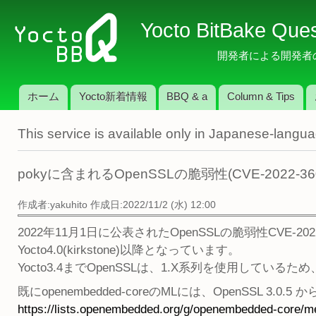
メ
Yocto BitBake Que
イ
ン
開発者による開発者のため
コ
ン
ホーム
Yocto新着情報
BBQ & a
Column & Tips
テ
メインメニュー
ン
This service is available only in Japanese-langu
ツ
に
移
pokyに含まれるOpenSSLの脆弱性(CVE-2022-36
動
作成者:
yakuhito
作成日:2022/11/2 (水) 12:00
2022年11月1日に公表されたOpenSSLの脆弱性CVE-2022
Yocto4.0(kirkstone)以降となっています。
Yocto3.4までOpenSSLは、1.X系列を使用して
既にopenembedded-coreのMLには、OpenSSL 3.0
https://lists.openembedded.org/g/openembedded-core/