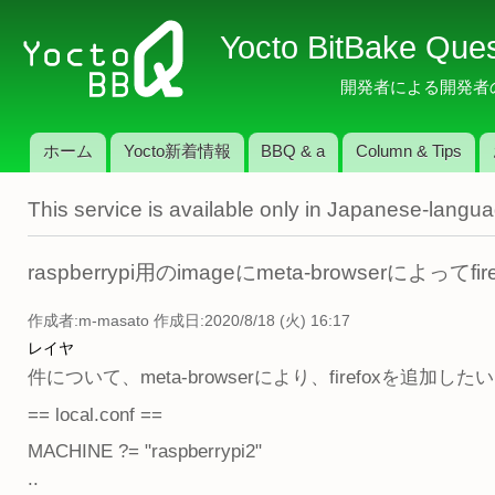
メ
Yocto BitBake Que
イ
ン
開発者による開発者のため
コ
ン
ホーム
Yocto新着情報
BBQ & a
Column & Tips
テ
メインメニュー
ン
This service is available only in Japanese-langu
ツ
に
移
raspberrypi用のimageにmeta-browserによって
動
作成者:
m-masato
作成日:2020/8/18 (火) 16:17
レイヤ
件について、meta-browserにより、firefoxを追加し
== local.conf ==
MACHINE ?= "raspberrypi2"
..