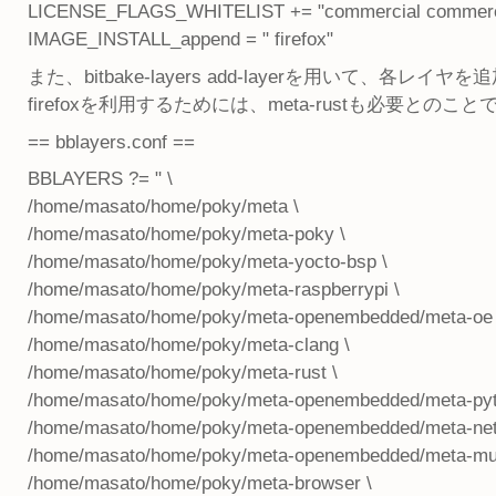
LICENSE_FLAGS_WHITELIST += "commercial commercial
IMAGE_INSTALL_append = " firefox"
また、bitbake-layers add-layerを用いて、各レイ
firefoxを利用するためには、meta-rustも必要とのこ
== bblayers.conf ==
BBLAYERS ?= " \
/home/masato/home/poky/meta \
/home/masato/home/poky/meta-poky \
/home/masato/home/poky/meta-yocto-bsp \
/home/masato/home/poky/meta-raspberrypi \
/home/masato/home/poky/meta-openembedded/meta-oe 
/home/masato/home/poky/meta-clang \
/home/masato/home/poky/meta-rust \
/home/masato/home/poky/meta-openembedded/meta-pyt
/home/masato/home/poky/meta-openembedded/meta-net
/home/masato/home/poky/meta-openembedded/meta-mul
/home/masato/home/poky/meta-browser \