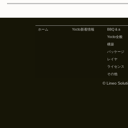
ホーム
Yocto新着情報
BBQ & a
Yocto全般
構築
パッケージ
レイヤ
ライセンス
その他
© Lineo Soluti