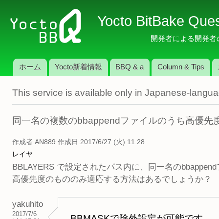
メ
Yocto BitBake Que
イ
ン
開発者による開発者のため
コ
ン
ホーム
Yocto新着情報
BBQ & a
Column & Tips
テ
メインメニュー
ン
This service is available only in Japanese-langu
ツ
に
移
同一名の複数のbbappendファイルのうち高優
動
作成者:
AN889
作成日:2017/6/27 (火) 11:28
レイヤ
BBLAYERS で設定されたパス内に、同一名のbbapp
高優先度のもののみ適応する方法はあるでしょうか？
yakuhito
2017/7/6
BBMASKで除外設定が可能です