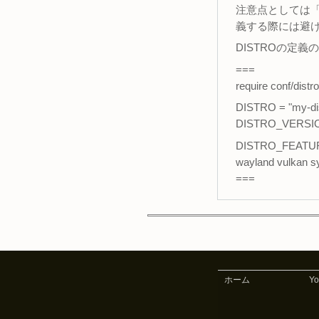
注意点としては「
義する際には避
DISTROの定義の
===
require conf/distr
DISTRO = "my-dis
DISTRO_VERSION
DISTRO_FEATURES=
wayland vulkan sy
===
ホーム
Y