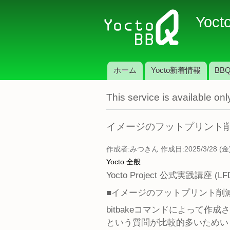
Yoct
ホーム
Yocto新着情報
BBQ
メインメニュー
This service is available o
イメージのフットプリント
作成者:
みつきん
作成日:2025/3/28 (金)
Yocto 全般
Yocto Project 公式実践講
■イメージのフットプリント削
bitbakeコマンドによって
という質問が比較的多いためい