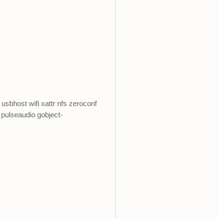
bhost wifi xattr nfs zeroconf
pulseaudio gobject-