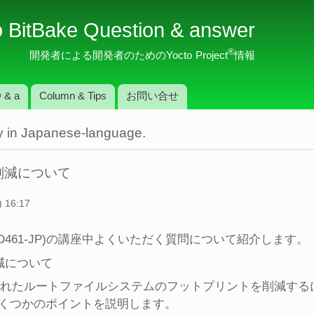
メ
o BitBake Question & answer
イ
ン
®
開発者による開発者のためのYocto Project
情報
コ
ン
 & a
Column & Tips
お問い合せ
テ
ン
nly in Japanese-language.
ツ
に
移
削減について
動
 16:17
座 (LFD461-JP)の講座中よくいただく質問について紹介します。
減について
作成されたルートファイルシステムのフットプリントを削減す
くつかのポイントを説明します。