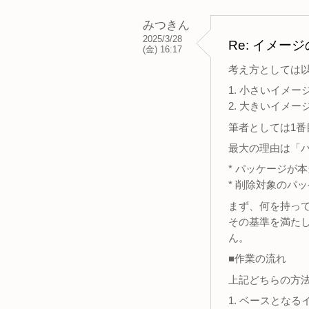
みつきん
2025/3/28
Re: イメ
(金) 16:17
考え方としては
1. 小さいイメ
2. 大きいイメ
筆者としては1
最大の理由は「
* パッケージが
* 削除対象のパ
まず、何を持っ
その基準を満た
ん。
■作業の流れ
上記どちらの方
1. ベースとな