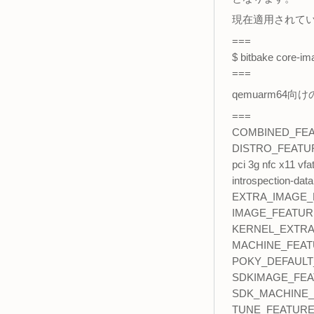
現在適用されてい
===
$ bitbake core-i
===
qemuarm64向
===
COMBINED_FEATUR
DISTRO_FEATURES=
pci 3g nfc x11 vf
introspection-data
EXTRA_IMAGE_F
IMAGE_FEATURES
KERNEL_EXTRA_F
MACHINE_FEATURE
POKY_DEFAULT_D
SDKIMAGE_FEATU
SDK_MACHINE_F
TUNE_FEATURES=