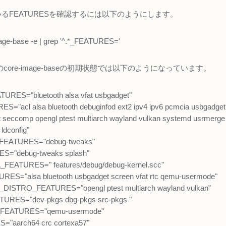
るFEATURESを確認するには以下のようにします。
mage-base -e | grep '^.*_FEATURES='
けのcore-image-baseの初期状態では以下のようになっています。
ES="bluetooth alsa vfat usbgadget"
"acl alsa bluetooth debuginfod ext2 ipv4 ipv6 pcmcia usbgadget us
at seccomp opengl ptest multiarch wayland vulkan systemd usrmerge 
 ldconfig"
EATURES="debug-tweaks"
="debug-tweaks splash"
EATURES=" features/debug/debug-kernel.scc"
S="alsa bluetooth usbgadget screen vfat rtc qemu-usermode"
ISTRO_FEATURES="opengl ptest multiarch wayland vulkan"
RES="dev-pkgs dbg-pkgs src-pkgs "
EATURES="qemu-usermode"
"aarch64 crc cortexa57"