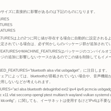
のサイズに直接的に影響があるのは下記のものになります。
TURES
ATURES
EATURES
_FEATURESは上の2つに同じ値が存在する場合に自動的に設定され
設定されている場合は、必ず何かしらのパッケージ群が追加されて
_FEATURESやMACHINE_FEATURESはパッケージのコンパ
ージの追加に影響しないケースがあるのでこの値を削除してもイメ
_FEATURES="bluetooth alsa vfat usbgadget"」に注目します。
ェアによっては、bluetoothが搭載されていない場合や、音声機能
使用しないなどが考えられます。
="acl alsa bluetooth debuginfod ext2 ipv4 ipv6 pcmcia usbgadget 
fc x11 vfat seccomp opengl ptest multiarch wayland vulkan systemd 
ion-data ldconfig"」に関しても、イーサネットは使用するけどIPv