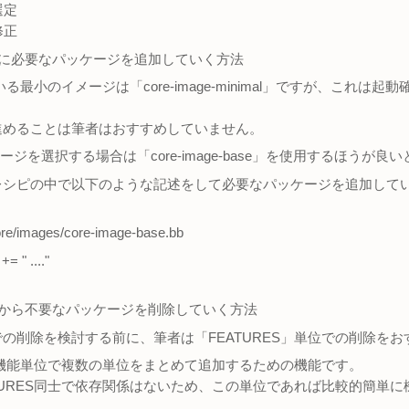
選定
修正
ジに必要なパッケージを追加していく方法
いる最小のイメージは「core-image-minimal」ですが、これ
進めることは筆者はおすすめしていません。
ージを選択する場合は「core-image-base」を使用するほうが良
レシピの中で以下のような記述をして必要なパッケージを追加して
core/images/core-image-base.bb
 " ...."
ジから不要なパッケージを削除していく方法
の削除を検討する前に、筆者は「FEATURES」単位での削除を
は、機能単位で複数の単位をまとめて追加するための機能です。
TURES同士で依存関係はないため、この単位であれば比較的簡単