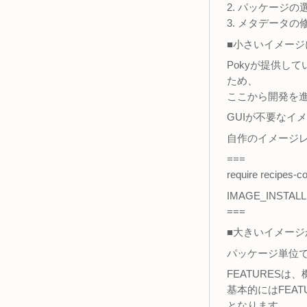
2. パッケージの
3. メタデータの
■小さいイメー
Pokyが提供して
ため、
ここから開発を
GUIが不要なイメ
自作のイメージ
===
require recipes-
IMAGE_INSTALL +=
===
■大きいイメー
パッケージ単位で
FEATURES
基本的にはFEA
となります。