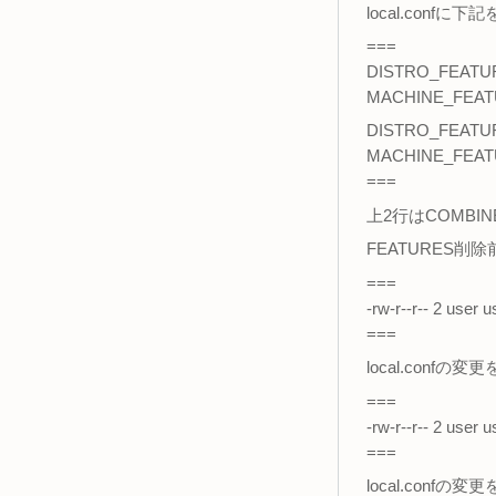
local.con
===
DISTRO_FEATURES
MACHINE_FEATURE
DISTRO_FEATURES:
MACHINE_FEATUR
===
上2行はCOMBI
FEATURES
===
-rw-r--r-- 2 use
===
local.con
===
-rw-r--r-- 2 use
===
local.con