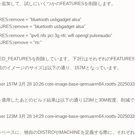
fに下記を追加して、試しにいくつかのFEATURESを削除します。
:remove = "bluetooth usbgadget alsa"
S:remove = "bluetooth usbgadget alsa"
remove = "ipv6 nfs pci 3g nfc wifi opengl pulseaudio"
ES:remove = "rtc"
NED_FEATURESを削除しています。下2行はそれぞれのFEATUR
削除前のイメージのサイズは以下の通り、157Mとなっています。
r user 157M 3月 28 10:26 core-image-base-qemuarm64.rootfs-202503
fの変更を適用したあとのビルド結果は以下の通り123Mと30M程度、削減
r user 123M 3月 28 14:29 core-image-base-qemuarm64.rootfs-202503
fの変更をベースに、独自のDISTROやMACHINEを定義する際に、それぞ