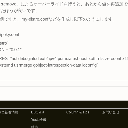
:remove」によるオーバーライドを行うと、あとから値を再追加
けたほうが良いです。
例ですと、my-distro.confなどを作成し以下のようにします。
o/poky.conf
tro"
 = "0.0.1"
"acl debuginfod ext2 ipv4 pcmcia usbhost xattr nfs zeroconf x11 
stemd usrmerge gobject-introspection-data ldconfig"
octo新着情報
BBQ & a
Column & Tips
お問い合せ
Yocto全般
構築