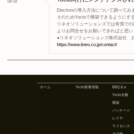
08:58
Electronの導入方法について調べ
そのためYoctoで構築できるように
リネオソリューションズでは有償での
よりお問合せをお願いできればと思い
●リネオソリューションズ株式会社 
https://www.lineo.co.jp/contact/
ホーム
Yocto新着情報
BBQ & a
Yocto全般
構築
パッケージ
レイヤ
ライセンス
その他