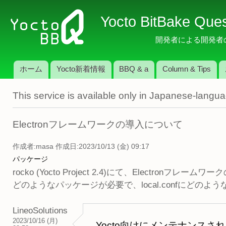
メ
Yocto BitBake Que
イ
ン
開発者による開発者のため
コ
ン
ホーム
Yocto新着情報
BBQ & a
Column & Tips
テ
メインメニュー
ン
This service is available only in Japanese-langu
ツ
に
移
Electronフレームワークの導入について
動
作成者:
masa
作成日:2023/10/13 (金) 09:17
パッケージ
rocko (Yocto Project 2.4)にて、Electronフ
どのようなパッケージが必要で、local.confにどの
LineoSolutions
2023/10/16 (月)
Yocto向けにメンテナンス