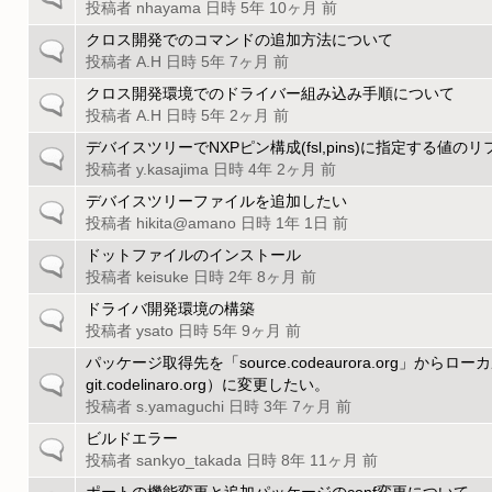
ト
投稿者
nhayama
日時 5年 10ヶ月 前
般
ク
ピ
の
クロス開発でのコマンドの追加方法について
一
ッ
ト
投稿者
A.H
日時 5年 7ヶ月 前
般
ク
ピ
の
クロス開発環境でのドライバー組み込み手順について
一
ッ
ト
投稿者
A.H
日時 5年 2ヶ月 前
般
ク
ピ
の
デバイスツリーでNXPピン構成(fsl,pins)に指定する値の
一
ッ
ト
投稿者
y.kasajima
日時 4年 2ヶ月 前
般
ク
ピ
の
デバイスツリーファイルを追加したい
一
ッ
ト
投稿者
hikita@amano
日時 1年 1日 前
般
ク
ピ
の
ドットファイルのインストール
一
ッ
ト
投稿者
keisuke
日時 2年 8ヶ月 前
般
ク
ピ
の
ドライバ開発環境の構築
一
ッ
ト
投稿者
ysato
日時 5年 9ヶ月 前
般
ク
ピ
の
パッケージ取得先を「source.codeaurora.org」から
ッ
一
ト
git.codelinaro.org）に変更したい。
ク
般
ピ
投稿者
s.yamaguchi
日時 3年 7ヶ月 前
の
ッ
ビルドエラー
一
ト
ク
投稿者
sankyo_takada
日時 8年 11ヶ月 前
般
ピ
の