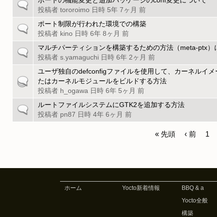
ッ
ポートの機能変更と追加パッケージのconf変更について
一
ト
ク
投稿者
tororoimo
日時 5年 7ヶ月 前
般
ピ
の
ポート制限が行われた環境での構築
一
ッ
ト
投稿者
kino
日時 6年 8ヶ月 前
般
ク
ピ
の
マルチパーティションを構築するための方法（meta-ptx
一
ッ
ト
投稿者
s.yamaguchi
日時 6年 2ヶ月 前
般
ク
ピ
の
ユーザ独自のdefconfigファイルを使用して、カーネルイメージ
ッ
注
ト
たはカーネルモジュールをビルドする方法
ク
目
ピ
投稿者
h_ogawa
日時 6年 5ヶ月 前
の
ッ
ルートファイルシステムにGTK2を追加する方法
一
ト
ク
投稿者
pn87
日時 4年 6ヶ月 前
般
ピ
の
ッ
« 先頭
‹ 前
1
ト
ク
ペ
ピ
ッ
ー
ク
ジ
ホーム
Yocto新着情報
BBQ & a
Yocto全般
構築