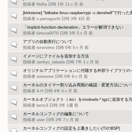
一
ッ
ト
投稿者
NoKa
日時 1年 11ヶ月 前
般
ク
ピ
の
[kirkstone] "bitbake linux-raspberrypi -c devshe
一
ッ
ト
投稿者
s.yamaguchi
日時 3年 4日 前
般
ク
ピ
の
「implicit-function-declaration」エラーが解消できない
一
ッ
ト
投稿者
kimura0070
日時 3年 5ヶ月 前
般
ク
ピ
の
アプリの自動実行について
一
ッ
ト
投稿者
tororoimo
日時 5年 5ヶ月 前
般
ク
ピ
の
イメージにファイルを追加する方法
一
ッ
ト
投稿者
sankyo_takada
日時 7年 1ヶ月 前
般
ク
ピ
の
オリジナルアプリケーションに付随する外部ライブラリの
一
ッ
ト
投稿者
soimeme
日時 5年 6ヶ月 前
般
ク
ピ
の
カーネルのタイマー割り込み周期の確認・変更方法につい
一
ッ
ト
投稿者
A.H
日時 4年 6ヶ月 前
般
ク
ピ
の
カーネルオブジェクト（.ko）をmoduels-*.tgzに追加する
一
ッ
ト
投稿者
tamo3
日時 3年 1週 前
般
ク
ピ
の
カーネルコンフィグの編集について
一
ッ
ト
投稿者
user
日時 2年 7ヶ月 前
般
ク
ピ
の
カーネルコンフィグの設定を上書きしたい(TIのBSP)
一
ッ