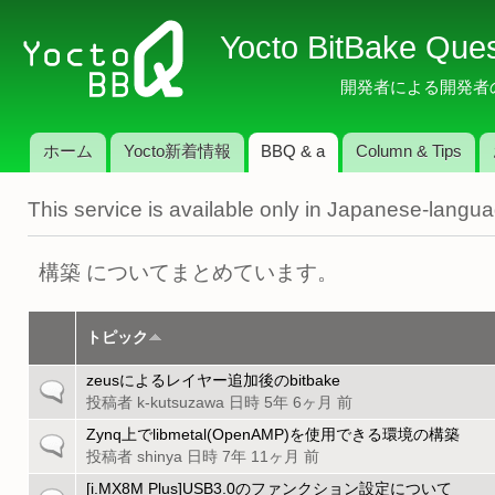
メ
Yocto BitBake Que
イ
ン
開発者による開発者のため
コ
ン
ホーム
Yocto新着情報
BBQ & a
Column & Tips
テ
メインメニュー
ン
This service is available only in Japanese-langu
ツ
に
移
構築 についてまとめています。
動
トピック
zeusによるレイヤー追加後のbitbake
一
投稿者
k-kutsuzawa
日時 5年 6ヶ月 前
般
の
Zynq上でlibmetal(OpenAMP)を使用できる環境の構築
一
ト
投稿者
shinya
日時 7年 11ヶ月 前
般
ピ
の
[i.MX8M Plus]USB3.0のファンクション設定について