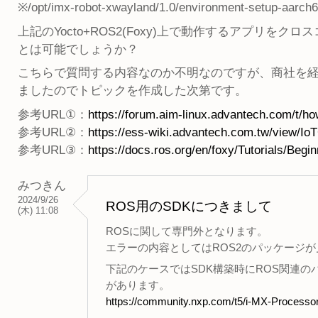
※/opt/imx-robot-xwayland/1.0/environment-se
上記のYocto+ROS2(Foxy)上で動作するアプリ
とは可能でしょうか？
こちらで質問する内容なのか不明なのですが、商社を
ましたのでトピックを作成した次第です。
参考URL①：
https://forum.aim-linux.advantech.com/t/how-
参考URL②：
https://ess-wiki.advantech.com.tw/view/I
参考URL③：
https://docs.ros.org/en/foxy/Tutorials/Beginn
みつきん
2024/9/26
ROS用のSDKにつきまして
(木) 11:08
ROSに関して専門外となります。
エラーの内容としてはROS2のパッケージ
下記のケースではSDK構築時にROS関連
があります。
https://community.nxp.com/t5/i-MX-Processors