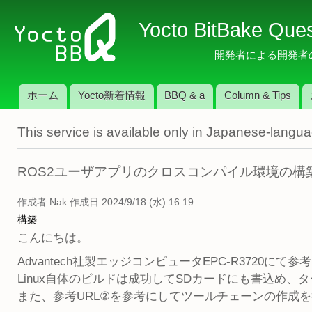
メ
Yocto BitBake Que
イ
ン
開発者による開発者のため
コ
ン
ホーム
Yocto新着情報
BBQ & a
Column & Tips
テ
メインメニュー
ン
This service is available only in Japanese-langu
ツ
に
移
ROS2ユーザアプリのクロスコンパイル環境の構
動
作成者:
Nak
作成日:2024/9/18 (水) 16:19
構築
こんにちは。
Advantech社製エッジコンピュータEPC-R3720にて参
Linux自体のビルドは成功してSDカードにも書込め
また、参考URL②を参考にしてツールチェーンの作成