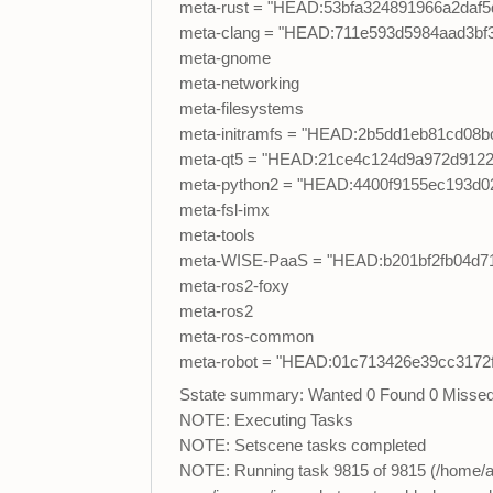
meta-rust = "HEAD:53bfa324891966a2daf
meta-clang = "HEAD:711e593d5984aad3bf
meta-gnome
meta-networking
meta-filesystems
meta-initramfs = "HEAD:2b5dd1eb81cd08
meta-qt5 = "HEAD:21ce4c124d9a972d9122
meta-python2 = "HEAD:4400f9155ec193d0
meta-fsl-imx
meta-tools
meta-WISE-PaaS = "HEAD:b201bf2fb04d7
meta-ros2-foxy
meta-ros2
meta-ros-common
meta-robot = "HEAD:01c713426e39cc3172
Sstate summary: Wanted 0 Found 0 Missed
NOTE: Executing Tasks
NOTE: Setscene tasks completed
NOTE: Running task 9815 of 9815 (/home/ad