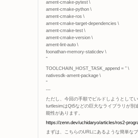
ament-cmake-pytest \
ament-cmake-python \
ament-cmake-ros \
ament-cmake-target-dependencies \
ament-cmake-test \
ament-cmake-version \
ament-lint-auto \
foonathan-memory-staticdev \
"
TOOLCHAIN_HOST_TASK_append = " \
nativesdk-ament-package \
"
---
ただし、今回の手順でビルドしようとしているの
turtlesimはQt5などの巨大なライブ
能性があります。
https://zenn.dev/uchidaryo/articles/ros2-pro
まずは、こちらのURLにあるような簡単な