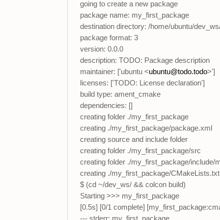
going to create a new package
package name: my_first_package
destination directory: /home/ubuntu/dev_ws
package format: 3
version: 0.0.0
description: TODO: Package description
maintainer: ['ubuntu <
ubuntu@todo.todo
>']
licenses: ['TODO: License declaration']
build type: ament_cmake
dependencies: []
creating folder ./my_first_package
creating ./my_first_package/package.xml
creating source and include folder
creating folder ./my_first_package/src
creating folder ./my_first_package/include
creating ./my_first_package/CMakeLists.txt
$ (cd ~/dev_ws/ && colcon build)
Starting >>> my_first_package
[0.5s] [0/1 complete] [my_first_package:cma
--- stderr: my_first_package