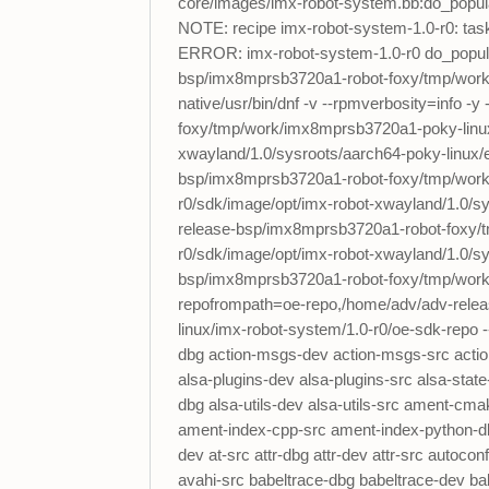
core/images/imx-robot-system.bb:do_popul
NOTE: recipe imx-robot-system-1.0-r0: tas
ERROR: imx-robot-system-1.0-r0 do_populate_sdk: Could not invoke dnf. Command '/home/adv/adv-release-bsp/imx8mprsb3720a1-robot-foxy/tmp/work/imx8mprsb3720a1-poky-linux/imx-robot-system/1.0-r0/recipe-sysroot-native/usr/bin/dnf -v --rpmverbosity=info -y -c /home/adv/adv-release-bsp/imx8mprsb3720a1-robot-foxy/tmp/work/imx8mprsb3720a1-poky-linux/imx-robot-system/1.0-r0/sdk/image/opt/imx-robot-xwayland/1.0/sysroots/aarch64-poky-linux/etc/dnf/dnf.conf --setopt=reposdir=/home/adv/adv-release-bsp/imx8mprsb3720a1-robot-foxy/tmp/work/imx8mprsb3720a1-poky-linux/imx-robot-system/1.0-r0/sdk/image/opt/imx-robot-xwayland/1.0/sysroots/aarch64-poky-linux/etc/yum.repos.d --installroot=/home/adv/adv-release-bsp/imx8mprsb3720a1-robot-foxy/tmp/work/imx8mprsb3720a1-poky-linux/imx-robot-system/1.0-r0/sdk/image/opt/imx-robot-xwayland/1.0/sysroots/aarch64-poky-linux --setopt=logdir=/home/adv/adv-release-bsp/imx8mprsb3720a1-robot-foxy/tmp/work/imx8mprsb3720a1-poky-linux/imx-robot-system/1.0-r0/temp --repofrompath=oe-repo,/home/adv/adv-release-bsp/imx8mprsb3720a1-robot-foxy/tmp/work/imx8mprsb3720a1-poky-linux/imx-robot-system/1.0-r0/oe-sdk-repo --skip-broken --nogpgcheck install acl-dbg acl-dev acl-src action-msgs-dbg action-msgs-dev action-msgs-src actionlib-msgs-dbg actionlib-msgs-dev actionlib-msgs-src alsa-plugins-dbg alsa-plugins-dev alsa-plugins-src alsa-state-dbg alsa-state-dev alsa-tools-dbg alsa-tools-dev alsa-tools-src alsa-utils-dbg alsa-utils-dev alsa-utils-src ament-cmake-dbg ament-cmake-dev ament-index-cpp-dbg ament-index-cpp-dev ament-index-cpp-src ament-index-python-dbg ament-index-python-dev armnn-dbg armnn-dev armnn-src at-dbg at-dev at-src attr-dbg attr-dev attr-src autoconf-dbg autoconf-dev automake-dbg automake-dev avahi-dbg avahi-dev avahi-src babeltrace-dbg babeltrace-dev babeltrace-src base-files-dbg base-files-dev base-passwd-dbg base-passwd-dev base-passwd-src bash-completion-dbg bc-dbg bc-dev bc-src binutils-dbg binutils-dev binutils-src blktrace-dbg blktrace-dev blktrace-src bluez5-dbg bluez5-dev bluez5-src boost-dbg boost-dev boost-src builtin-interfaces-dbg builtin-interfaces-dev builtin-interfaces-src bullet-dbg bullet-dev bullet-src bzip2-dbg bzip2-src ca-certificates-dbg ca-certificates-dev can-utils-dbg can-utils-dev can-utils-src ccache-dbg ccache-dev ccache-src class-loader-dbg class-loader-dev class-loader-src clblast-dbg clblast-dev clblast-src cogl-1.0-dbg cogl-1.0-dev cogl-1.0-src common-interfaces-dbg common-interfaces-dev compiler-rt-dbg composition-interfaces-dbg composition-interfaces-dev composition-interfaces-src console-bridge-vendor-dbg console-bridge-vendor-dev consolekit-dbg consolekit-dev consolekit-src cpio-dbg cpio-dev cpio-src cpufrequtils-dbg cpufrequtils-dev cpufrequtils-src cracklib-dbg cracklib-src cronie-dbg cronie-dev cronie-src cryptodev-linux-dbg cryptodev-module-dbg cryptodev-module-dev cryptodev-tests-dbg cryptodev-tests-dev cryptodev-tests-src curl-dbg curl-dev db-dbg db-dev db-src dbus-dbg dbus-dev dbus-src devil-dbg devil-dev devil-src diagnostic-msgs-dbg diagnostic-msgs-dev diagnostic-msgs-src diffstat-dbg diffstat-dev diffstat-src diffutils-dbg diffutils-dev diffutils-src dosfstools-dbg dosfstools-dev dosfstools-src dropbear-dbg dropbear-dev dropbear-src e2fsprogs-dbg e2fsprogs-dev e2fsprogs-src ed-dbg ed-dev ed-src elfutils-dbg elfutils-dev elfutils-src ethtool-dbg ethtool-dev ethtool-src evtest-dbg evtest-dev evtest-src fbset-dbg fbset-dev fbset-modes-dbg fbset-modes-dev file-dbg file-dev file-src findutils-dbg findutils-dev findutils-src firmware-imx-dbg firmware-imx-dev flac-dbg flac-dev flac-src flatbuffers-dbg flatbuffers-src flex-dbg flex-src foonathan-memory-vendor-dbg foonathan-memory-vendor-dev fsl-rc-local-dbg fsl-rc-local-dev gawk-dbg gawk-dev gawk-src gcc-dbg gcc-dev gcc-runtime-dbg gcc-sanitizers-dbg gcc-src geometry-msgs-dbg geometry-msgs-dev geometry-msgs-src geometry2-dbg geometry2-dev gettext-dbg gettext-src gli-dbg gli-dev glib-networking-db