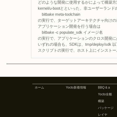
どのような開発に使用するかによって構築方
kernel/u-bootとといった、非ユーザー
bitbake meta-toolchain
の実行で、ターゲットアーキテクチャ向けの
アプリケーション開発を行う場合は
bitbake -c populate_sdk イメージ名
の実行で、アプリケーションのクロス開発に
いずれの場合も、SDKは、tmp/deploy
スクリプトの実行で、ホスト上にインストー
ホーム
Yocto新着情報
BBQ & a
Yocto全般
構築
パッケージ
レイヤ