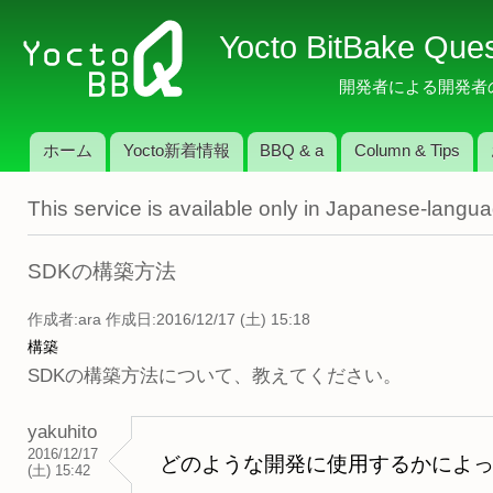
メ
Yocto BitBake Que
イ
ン
開発者による開発者のため
コ
ン
ホーム
Yocto新着情報
BBQ & a
Column & Tips
テ
メインメニュー
ン
This service is available only in Japanese-langu
ツ
に
移
SDKの構築方法
動
作成者:
ara
作成日:2016/12/17 (土) 15:18
構築
SDKの構築方法について、教えてください。
yakuhito
2016/12/17
どのような開発に使用するかによ
(土) 15:42