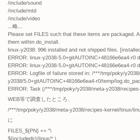
/include/sound
/include/mtd
/include/video
...略...
Please set FILES such that these items are packaged. Alt
them within do_install.
linux-y2038: 996 installed and not shipped files. [install
ERROR: linux-y2038-5.0+gitAUTOINC+48166e6ea4-r0 do_p
ERROR: linux-y2038-5.0+gitAUTOINC+48166e6ea4-r0 do
ERROR: Logfile of failure stored in: /***/tmp/poky/y203
y2038/5.0+gitAUTOINC+48166e6ea4-r0/temp/log.do_pa
ERROR: Task (/***/tmp/poky/y2038/meta-y2038/recipes-ker
WEB等で調査したところ、
/***/tmp/poky/y2038/meta-y2038/recipes-kernel/linux/lin
に
FILES_${PN} += "\
${includedir}/linux/* \