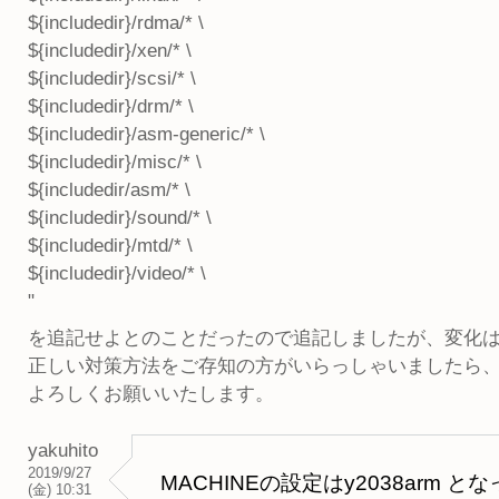
${includedir}/rdma/* \
${includedir}/xen/* \
${includedir}/scsi/* \
${includedir}/drm/* \
${includedir}/asm-generic/* \
${includedir}/misc/* \
${includedir/asm/* \
${includedir}/sound/* \
${includedir}/mtd/* \
${includedir}/video/* \
"
を追記せよとのことだったので追記しましたが、変化
正しい対策方法をご存知の方がいらっしゃいましたら
よろしくお願いいたします。
yakuhito
2019/9/27
MACHINEの設定はy2038arm 
(金) 10:31