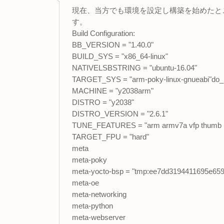
現在、当方でも環境を設定し構築を始めたところですが
す。
Build Configuration:
BB_VERSION = "1.40.0"
BUILD_SYS = "x86_64-linux"
NATIVELSBSTRING = "ubuntu-16.04"
TARGET_SYS = "arm-poky-linux-gnueabi"do
MACHINE = "y2038arm"
DISTRO = "y2038"
DISTRO_VERSION = "2.6.1"
TUNE_FEATURES = "arm armv7a vfp thumb ne
TARGET_FPU = "hard"
meta
meta-poky
meta-yocto-bsp = "tmp:ee7dd3194411695e65
meta-oe
meta-networking
meta-python
meta-webserver