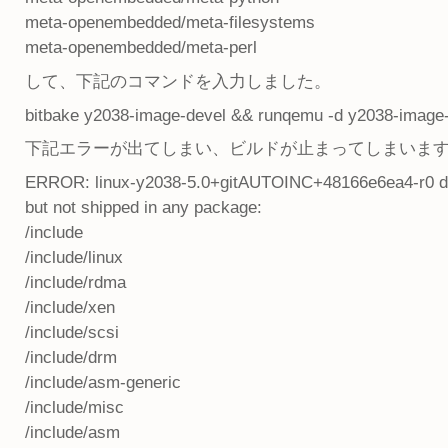
meta-openembedded/meta-filesystems
meta-openembedded/meta-perl
して、下記のコマンドを入力しました。
bitbake y2038-image-devel && runqemu -d y2038-image
下記エラーが出てしまい、ビルドが止まってしまいま
ERROR: linux-y2038-5.0+gitAUTOINC+48166e6ea4-r0 do_pa
but not shipped in any package:
/include
/include/linux
/include/rdma
/include/xen
/include/scsi
/include/drm
/include/asm-generic
/include/misc
/include/asm