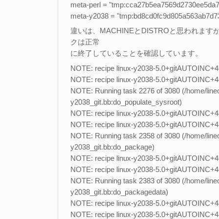
meta-perl = "tmp:cca27b5ea7569d2730ee5da
meta-y2038 = "tmp:bd8cd0fc9d805a563ab7d
違いは、MACHINEとDISTROと思われますが、こ
クは正常
に終了していることを確認しています。
NOTE: recipe linux-y2038-5.0+gitAUTOINC+481
NOTE: recipe linux-y2038-5.0+gitAUTOINC+48
NOTE: Running task 2276 of 3080 (/home/lineo
y2038_git.bb:do_populate_sysroot)
NOTE: recipe linux-y2038-5.0+gitAUTOINC+48
NOTE: recipe linux-y2038-5.0+gitAUTOINC+48
NOTE: Running task 2358 of 3080 (/home/lineo
y2038_git.bb:do_package)
NOTE: recipe linux-y2038-5.0+gitAUTOINC+48
NOTE: recipe linux-y2038-5.0+gitAUTOINC+4
NOTE: Running task 2383 of 3080 (/home/lineo
y2038_git.bb:do_packagedata)
NOTE: recipe linux-y2038-5.0+gitAUTOINC+48
NOTE: recipe linux-y2038-5.0+gitAUTOINC+4