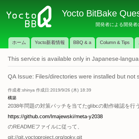
メ
Yocto BitBake Que
イ
ン
開発者による開発者のため
コ
ン
ホーム
Yocto新着情報
BBQ & a
Column & Tips
テ
メインメニュー
ン
This service is available only in Japanese-langu
ツ
に
移
QA Issue: Files/directories were installed but
動
作成者:
shinya
作成日:2019/9/26 (木) 18:39
構築
2038年問題の対策パッチを当てたglibcの動作確認を
https://github.com/lmajewski/meta-y2038
のREADMEファイルに従って、
git://git.yoctoproject.org/poky.git