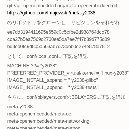
git://git.openembedded.org/meta-openembedded.git
https://github.com/lmajewski/meta-y2038
のリポジトリをクローンし、リビジョンをそれぞれ、
ee7dd3194411695e659c0c5cfbe2d938764dcc78
cca27b5ea7569d2730ee5da7ee7f47b39d775d89
bd8cd0fc9d805a563ab7d73dbb0c274e878a7812
として、conf/local.confに下記を追記
MACHINE ??= "y2038"
PREFERRED_PROVIDER_virtual/kernel = "linux-y2038"
IMAGE_INSTALL_append = " y2038-glibc"
IMAGE_INSTALL_append = " y2038-tests"
さらに、conf/bblayers.confのBBLAYERSに下記を追加
meta-y2038
meta-openembedded/meta-oe
meta-openembedded/meta-networking
meta-openembedded/meta-python