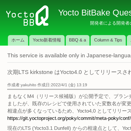
メ
Yocto BitBake Que
イ
ン
開発者による開発者のため
コ
ン
ホーム
Yocto新着情報
BBQ & a
Column & Tips
テ
メインメニュー
ン
This service is available only in Japanese-langu
ツ
に
移
次期LTS kirkstone はYocto4.0 としてリリース
動
作成者:
yakuhito
作成日:2022/4/1 (金) 13:19
まもなくM4（リリース候補版）が公開予定で、ブランチも切られ
ましたが、既存のレシピで使用されていた変数名が変
相違点が多くなっているため、Yocto4,0 としてリリ
https://git.yoctoproject.org/poky/commit/meta-poky/conf/
現在のLTS (Yocto3.1 Dunfell) からの相違点として