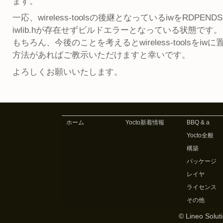
ます。
一応、wireless-toolsの後継となっているiwをRDPEN
iwlib.hが存在せずビルドエラーとなっている状態です。
もちろん、今後のことを考えるとwireless-toolsをiw
方法があればご教示いただけますと幸いです。
よろしくお願いいたします。
ホーム
Yocto新着情報
BBQ & a
Yocto全般
構築
パッケージ
レイヤ
ライセンス
その他
© Lineo Soluti