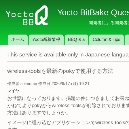
メ
Yocto BitBake Que
イ
ン
開発者による開発者のため
コ
ン
ホーム
Yocto新着情報
BBQ & a
Column & Tips
テ
メインメニュー
ン
This service is available only in Japanese-langu
ツ
に
移
wireless-toolsを最新のpokyで使用する方法
動
作成者:
soimeme
作成日:2020/8/17 (月) 10:21
レイヤ
お世話になっております。掲題の件につきましてお尋
かねてよりpokyからwireless-toolsが削除されております
方法はありますでしょうか。
イメージに組み込むアプリケーションでwireless-t