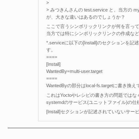
>
> みつきんさんの test.service と、当
が、大きな違いはあるのでしょうか？
ここで言うシンボリックリンクが何を言っ
当方では特にシンボリックリンクの作成な
*.serviceに以下の[Install]のセ
す。
====
[Install]
WantedBy=multi-user.target
====
WantedByの部分はlocal-fs.targetに
これはYoctoやレシピの書き方の問題ではな
systemdのサービス(ユニットファイル)の
[Install]セクションが記述されていないサ