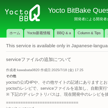
メ
Yocto BitBake Que
イ
ン
開発者による開発者のため
コ
ン
ホーム
Yocto新着情報
BBQ & a
Column & Tips
テ
メインメニュー
ン
This service is available only in Japanese-langu
ツ
に
移
serviceファイルの追加について
動
作成者:
kawabata0820
作成日:2025/7/18 (金) 17:25
その他
yoctoの公式HPや、その他サイトの記述にありますと
yoctoのレシピで、serviceファイルを追加し、自
※ 下記のディレクトリパスは、現在開発中のレシピを
==============================