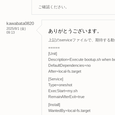
ご確認ください。
kawabata0820
2025/8/1 (金)
ありがとうございます。
09:13
上記のserviceファイルで、期待す
=====
[Unit]
Description=Execute bootup.sh when b
DefaultDependencies=no
After=local-fs.target
[Service]
Type=oneshot
ExecStart=my.sh
RemainAfterExit=true
[Install]
WantedBy=local-fs.target