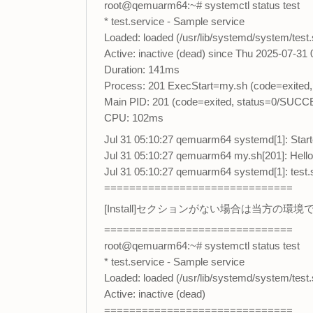
root@qemuarm64:~# systemctl status test
* test.service - Sample service
Loaded: loaded (/usr/lib/systemd/system/test.
Active: inactive (dead) since Thu 2025-07-31
Duration: 141ms
Process: 201 ExecStart=my.sh (code=exite
Main PID: 201 (code=exited, status=0/SUC
CPU: 102ms
Jul 31 05:10:27 qemuarm64 systemd[1]: Start
Jul 31 05:10:27 qemuarm64 my.sh[201]: Hello
Jul 31 05:10:27 qemuarm64 systemd[1]: test.s
==============================
[Install]セクションがない場合は当方の
==============================
root@qemuarm64:~# systemctl status test
* test.service - Sample service
Loaded: loaded (/usr/lib/systemd/system/test.s
Active: inactive (dead)
==============================