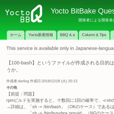
メ
Yocto BitBake Que
イ
ン
開発者による開発者のため
コ
ン
ホーム
Yocto新着情報
BBQ & a
Column & Tips
テ
メインメニュー
ン
This service is available only in Japanese-langu
ツ
に
移
【100-bash】というファイルが作成される
動
うか。
作成者:
darling
作成日:2018/12/18 (火) 20:13
その他
【前提：問題】
rpmビルドを実施すると、十数回に1回の確率で、≪s
→詳細は、「sh -> /bin/bash」（OKのケース）であ
「sh -> /bin/busybox.nosuid」（NGの