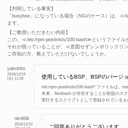
【判明している事実】
「busybox」になっている場合（NGのケース）は、≪/etc/
ます。
【ご教授いただきたい内容】
この、≪/etc/rpm-postinsts/100-bash≫と
それが残っていることが、≪意図せずシンボリックリンク
ご存知の方、教えていただけないでしょうか。
yakuhito
2018/12/19
使用しているBSP、BSPのバー
(水) 11:00
/etc/rpm-postinsts/100-bash* ファイル
本来、/bin/bash が存在することが前提のス
実行するスクリプトとして登録されているも
nkr606
2018/12/20
ご回答ありがとうございます。