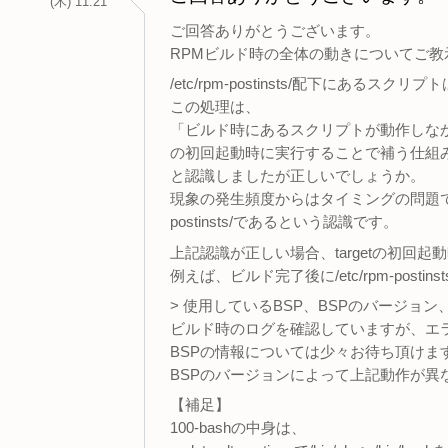
(木) 11:21
ご回答ありがとうございます。
RPMビルド時の全体の動きについてご教
/etc/rpm-postinsts/配下にある
この処理は、
「ビルド時にあるスクリプトが動作しなかった場合
の初回起動時に実行することで補う仕組
と認識しましたが正しいでしょうか。
現象の発生頻度からはタイミングの問題であ
postinsts/であるという認識です。
上記認識が正しい場合、targetの初回
例えば、ビルド完了後に/etc/rpm-pos
> 使用しているBSP、BSPのバージ
ビルド時のログを確認していますが、エ
BSPの情報については少々お待ち頂けま
BSPのバージョンによって上記動作が
【補足】
100-bashの中身は、