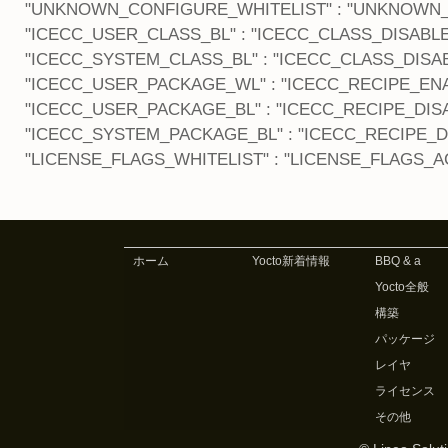
"UNKNOWN_CONFIGURE_WHITELIST" : "UNKNOWN
"ICECC_USER_CLASS_BL" : "ICECC_CLASS_DISABLE
"ICECC_SYSTEM_CLASS_BL" : "ICECC_CLASS_DISAB
"ICECC_USER_PACKAGE_WL" : "ICECC_RECIPE_ENA
"ICECC_USER_PACKAGE_BL" : "ICECC_RECIPE_DISA
"ICECC_SYSTEM_PACKAGE_BL" : "ICECC_RECIPE_D
"LICENSE_FLAGS_WHITELIST" : "LICENSE_FLAGS_A
ホーム
Yocto新着情報
BBQ & a
Yocto全般
構築
パッケージ
レイヤ
ライセンス
その他