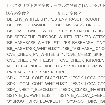
上記スクリプト内の変換テーブルに登録されている以
既存の変数名 新しい変数名
"BB_ENV_WHITELIST" : "BB_ENV_PASSTHROUGH",
"BB_ENV_EXTRAWHITE" : "BB_ENV_PASSTHROUGH_
"BB_HASHCONFIG_WHITELIST" : "BB_HASHCONFIG
"BB_SETSCENE_ENFORCE_WHITELIST" : "BB_SET
"BB_HASHBASE_WHITELIST" : "BB_BASEHASH_IGN
"BB_HASHTASK_WHITELIST" : "BB_TASKHASH_IGNO
"CVE_CHECK_PN_WHITELIST" : "CVE_CHECK_SKIP_
"CVE_CHECK_WHITELIST" : "CVE_CHECK_IGNORE",
"MULTI_PROVIDER_WHITELIST" : "BB_MULTI_PROV
"PNBLACKLIST" : "SKIP_RECIPE",
"SDK_LOCAL_CONF_BLACKLIST" : "ESDK_LOCALCO
"SDK_LOCAL_CONF_WHITELIST" : "ESDK_LOCALCO
"SDK_INHERIT_BLACKLIST" : "ESDK_CLASS_INHERIT
"SSTATE_DUPWHITELIST" : "SSTATE_ALLOW_OVERL
"SYSROOT_DIRS_BLACKLIST" : "SYSROOT_DIRS_IG