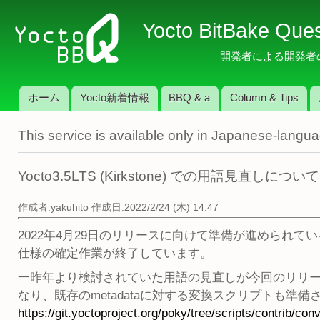
メ
Yocto BitBake Que
イ
ン
開発者による開発者のため
コ
ン
ホーム
Yocto新着情報
BBQ & a
Column & Tips
テ
メインメニュー
ン
This service is available only in Japanese-langu
ツ
に
移
Yocto3.5LTS (Kirkstone) での用語見直しについて
動
作成者:
yakuhito
作成日:2022/2/24 (木) 14:47
2022年4月29日のリリースに向けて準備が進められているYocto
仕様の確定作業が終了しています。
一昨年より検討されていた用語の見直しが今回のリリ
なり、既存のmetadataに対する変換スクリプトも準備
https://git.yoctoproject.org/poky/tree/scripts/contrib/conv