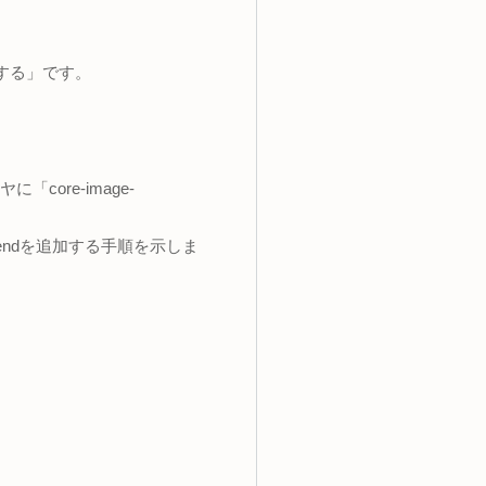
述する」です。
core-image-
appendを追加する手順を示しま
で、