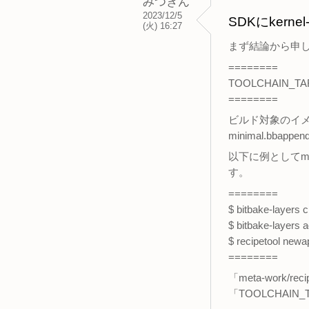
みつきん
2023/12/5
SDKにkern
(火) 16:27
まず結論から申し
========
TOOLCHAIN_TARG
========
ビルド対象のイメージ
minimal.bb
以下に例としてmet
す。
========
$ bitbake-layers 
$ bitbake-layers 
$ recipetool new
========
「meta-work/re
「TOOLCHAIN_T