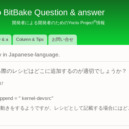
メ
o BitBake Question & answer
イ
ン
®
開発者による開発者のためのYocto Project
情報
コ
ン
 & a
Column & Tips
お問い合せ
テ
ン
nly in Japanese-language.
ツ
に
移
含める際のレシピはどこに追加するのが適切でしょうか？
動
37
nd = " kernel-devsrc"
れば所望の動きをするようですが、レシピとして記載する場合に