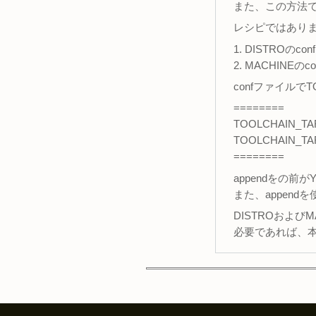
また、この方法
レシピではあり
1. DISTROの
2. MACHINE
confファイルで
========
TOOLCHAIN_TARG
TOOLCHAIN_TARG
========
appendをの
また、append
DISTROおよび
必要であれば、