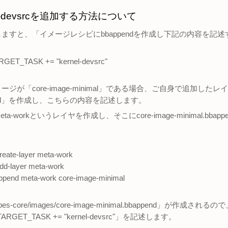
el-devsrcを追加する方法について
ますと、「イメージレシピにbbappendを作成し下記の内容を記
ET_TASK += "kernel-devsrc"
が「core-image-minimal」である場合、ご自身で追加したレイヤに「
append」を作成し、こちらの内容を記述します。
a-workというレイヤを作成し、そこにcore-image-minimal.bb
create-layer meta-work
add-layer meta-work
append meta-work core-image-minimal
cipes-core/images/core-image-minimal.bbappend」が作成されるの
ARGET_TASK += "kernel-devsrc"」を記述します。