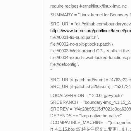
require recipes-kernel/linux/linux-imx.inc
SUMMARY = "Linux kernel for Boundary 
SRC_URI = "git://github.com/boundaryde
https://www.kernel.org/pub/linux/kernel/proj
file://0001-fix-build.patch \
file://0002-no-split-ptlocks.patch \
file://0003-Work-around-CPU-stalls-in-the
file://0004-export-swait-locked-functions.pa
file://defconfig \
"
SRC_URI[rt-patch.md5sum] = "4763c22c
SRC_URI[rt-patch.sha256sum] = "a3172
LOCALVERSION = "-2.0.0_ga+yocto"
SRCBRANCH = "boundary-imx_4.1.15_2.
SRCREV = "ff4e28b95115d7021c3ea6209
DEPENDS += "lzop-native bc-native"
#COMPATIBLE_MACHINE = "(nitrogen6x|ni
rt_4.1.15.bbの記述を注釈文に変更しま