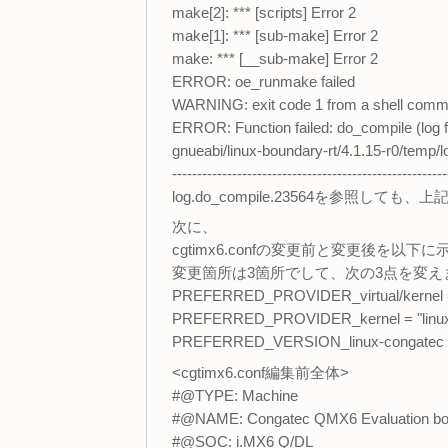
make[2]: *** [scripts] Error 2
make[1]: *** [sub-make] Error 2
make: *** [__sub-make] Error 2
ERROR: oe_runmake failed
WARNING: exit code 1 from a shell comm
ERROR: Function failed: do_compile (log fi
gnueabi/linux-boundary-rt/4.1.15-r0/temp/
-------------------------------------------------------
log.do_compile.23564を参照し
次に、
cgtimx6.confの変更前と変更後を以下
変更箇所は3箇所でして、次の3点を変えま
PREFERRED_PROVIDER_virtual/kernel = "l
PREFERRED_PROVIDER_kernel = "linux-co
PREFERRED_VERSION_linux-congatec = 
<cgtimx6.conf編集前全体>
#@TYPE: Machine
#@NAME: Congatec QMX6 Evaluation bo
#@SOC: i.MX6 Q/DL