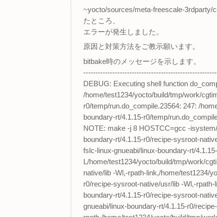
~yocto/sources/meta-freescale-3r
たところ、
エラーが発生しました。
原因と対策方法をご教示願います。
bitbake時のメッセージを示します。
-------------------------------------------------------
DEBUG: Executing shell function do_comp
/home/test1234/yocto/build/tmp/work/cgtimx
r0/temp/run.do_compile.23564: 247: /home/
boundary-rt/4.1.15-r0/temp/run.do_compile
NOTE: make -j 8 HOSTCC=gcc -isystem/hom
boundary-rt/4.1.15-r0/recipe-sysroot-nati
fslc-linux-gnueabi/linux-boundary-rt/4.1.15-
L/home/test1234/yocto/build/tmp/work/cgtim
native/lib -Wl,-rpath-link,/home/test1234/y
r0/recipe-sysroot-native/usr/lib -Wl,-rpath
boundary-rt/4.1.15-r0/recipe-sysroot-nativ
gnueabi/linux-boundary-rt/4.1.15-r0/recipe-