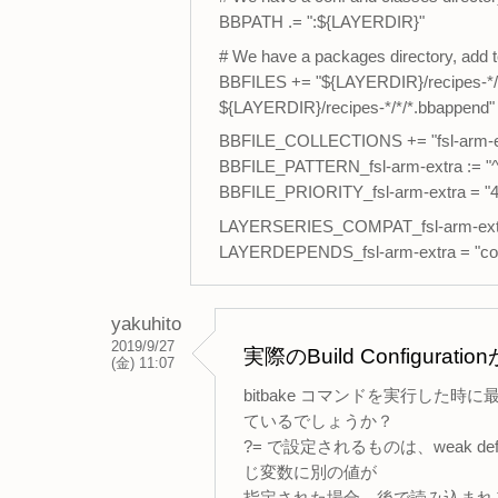
BBPATH .= ":${LAYERDIR}"
# We have a packages directory, add
BBFILES += "${LAYERDIR}/recipes-*/*
${LAYERDIR}/recipes-*/*/*.bbappend"
BBFILE_COLLECTIONS += "fsl-arm-e
BBFILE_PATTERN_fsl-arm-extra := "
BBFILE_PRIORITY_fsl-arm-extra = "4
LAYERSERIES_COMPAT_fsl-arm-extr
LAYERDEPENDS_fsl-arm-extra = "core
yakuhito
2019/9/27
実際のBuild Config
(金) 11:07
bitbake コマンドを実行した時に最初
ているでしょうか？
?= で設定されるものは、weak 
じ変数に別の値が