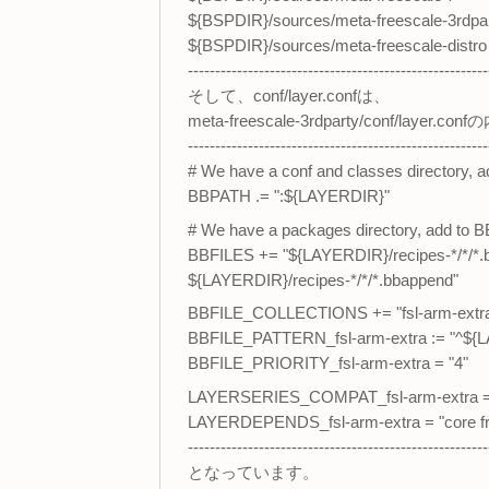
${BSPDIR}/sources/meta-freescale-3rdpar
${BSPDIR}/sources/meta-freescale-distro 
-------------------------------------------------------
そして、conf/layer.confは、
meta-freescale-3rdparty/conf/laye
-------------------------------------------------------
# We have a conf and classes directory,
BBPATH .= ":${LAYERDIR}"
# We have a packages directory, add to 
BBFILES += "${LAYERDIR}/recipes-*/*/*.b
${LAYERDIR}/recipes-*/*/*.bbappend"
BBFILE_COLLECTIONS += "fsl-arm-extr
BBFILE_PATTERN_fsl-arm-extra := "^${
BBFILE_PRIORITY_fsl-arm-extra = "4"
LAYERSERIES_COMPAT_fsl-arm-extra =
LAYERDEPENDS_fsl-arm-extra = "core fre
-------------------------------------------------------
となっています。