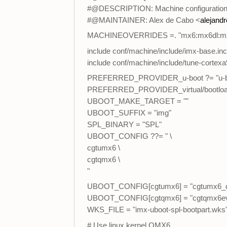
#@DESCRIPTION: Machine configuration 
#@MAINTAINER: Alex de Cabo <
alejand
MACHINEOVERRIDES =. "mx6:mx6dl:mx
include conf/machine/include/imx-base.inc
include conf/machine/include/tune-cortexa
PREFERRED_PROVIDER_u-boot ?= "u-bo
PREFERRED_PROVIDER_virtual/bootloade
UBOOT_MAKE_TARGET = ""
UBOOT_SUFFIX = "img"
SPL_BINARY = "SPL"
UBOOT_CONFIG ??= " \
cgtumx6 \
cgtqmx6 \
"
UBOOT_CONFIG[cgtumx6] = "cgtumx6_de
UBOOT_CONFIG[cgtqmx6] = "cgtqmx6eva
WKS_FILE = "imx-uboot-spl-bootpart.wks
# Use linux kernel QMX6