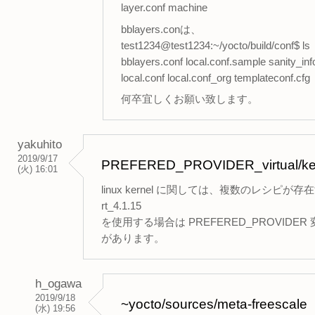
layer.conf machine
bblayers.conは、
test1234@test1234:~/yocto/build/conf$ ls
bblayers.conf local.conf.sample sanity_inf
local.conf local.conf_org templateconf.cfg
何卒宜しくお願い致します。
yakuhito
2019/9/17
PREFERED_PROVIDER_virtu
(火) 16:01
linux kernel に関しては、複数のレシピが
rt_4.1.15
を使用する場合は PREFERED_PROVIDER 変数の 
があります。
h_ogawa
2019/9/18
~yocto/sources/meta-freescale
(水) 19:56