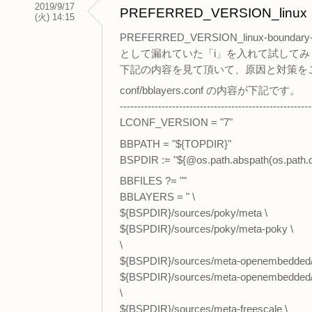
2019/9/17
PREFERRED_VERSION_linux
(火) 14:15
PREFERRED_VERSION_linux-boundary-r
として漏れていた「i」を入れて試して
下記の内容を見て頂いて、原因と対策を
conf/bblayers.conf の内容が下記です。
-------------------------------------------------------
LCONF_VERSION = "7"
BBPATH = "${TOPDIR}"
BSPDIR := "${@os.path.abspath(os.path.dirn
BBFILES ?= ""
BBLAYERS = " \
${BSPDIR}/sources/poky/meta \
${BSPDIR}/sources/poky/meta-poky \
\
${BSPDIR}/sources/meta-openembedded/
${BSPDIR}/sources/meta-openembedded/m
\
${BSPDIR}/sources/meta-freescale \