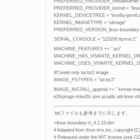
PREFERRED_PROVIDER_virtual/kernel = "
PREFERRED_PROVIDER_kernel = "linux-
KERNEL_DEVICETREE = "imx6q-qmx6.dtb 
KERNEL_IMAGETYPE = "uImage"
PREFERRED_VERSION_linux-boundary-rt
SERIAL_CONSOLE = "115200 ttymxc1"
MACHINE_FEATURES += " pci"
MACHINE_HAS_VIVANTE_KERNEL_DRI
MACHINE_USES_VIVANTE_KERNEL_DR
#Create only tar.bz2 image
IMAGE_FSTYPES = "tar.bz2"
IMAGE_INSTALL_append += " kernel-modul
e2fsprogs-mke2fs rpm pciutils util-linux-sf
-------------------------------------------------------
.bbファイルも参考までに示します。
<linux-boundary-rt_4.1.15.bb>
# Adapted from linux-imx.inc, copyright 
# Released under the MIT license (see C