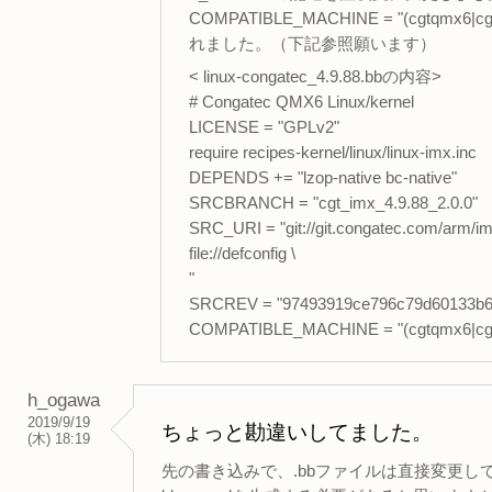
COMPATIBLE_MACHINE = "(cgtqmx6|c
れました。（下記参照願います）
< linux-congatec_4.9.88.bbの内容>
# Congatec QMX6 Linux/kernel
LICENSE = "GPLv2"
require recipes-kernel/linux/linux-imx.inc
DEPENDS += "lzop-native bc-native"
SRCBRANCH = "cgt_imx_4.9.88_2.0.0"
SRC_URI = "git://git.congatec.com/arm/i
file://defconfig \
"
SRCREV = "97493919ce796c79d60133b6
COMPATIBLE_MACHINE = "(cgtqmx6|cgt
h_ogawa
2019/9/19
ちょっと勘違いしてました。
(木) 18:19
先の書き込みで、.bbファイルは直接変更