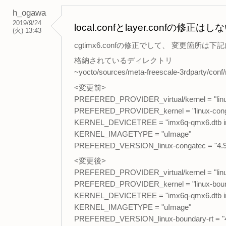
h_ogawa
2019/9/24
local.confとlayer.confの
(火) 13:43
cgtimx6.confの修正でして、 変更箇所は
格納されているディレクトリ
~yocto/sources/meta-freescale-3rdparty/conf
<変更前>
PREFERED_PROVIDER_virtual/kernel = "linu
PREFERED_PROVIDER_kernel = "linux-cong
KERNEL_DEVICETREE = "imx6q-qmx6.dtb imx
KERNEL_IMAGETYPE = "uImage"
PREFERED_VERSION_linux-congatec = "4.9
<変更後>
PREFERED_PROVIDER_virtual/kernel = "linu
PREFERED_PROVIDER_kernel = "linux-bound
KERNEL_DEVICETREE = "imx6q-qmx6.dtb imx
KERNEL_IMAGETYPE = "uImage"
PREFERED_VERSION_linux-boundary-rt = "4