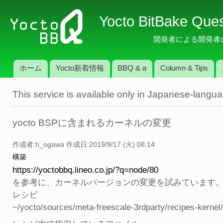
メ
Yocto BitBake Que
イ
ン
開発者による開発者のため
コ
ン
ホーム
Yocto新着情報
BBQ & a
Column & Tips
テ
メインメニュー
ン
This service is available only in Japanese-langu
ツ
に
移
yocto BSPに含まれるカーネルの変更
動
作成者:
h_ogawa
作成日:2019/9/17 (火) 08:14
構築
https://yoctobbq.lineo.co.jp/?q=node/80
を参考に、カーネルバージョンの変更を試みています
レシピ
~/yocto/sources/meta-freescale-3rdparty/recipes-kernel/