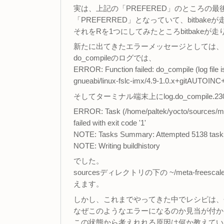
実は、上記の「PREFERED」のところの
「PREFERRED」となっていて、bitbak
それをRを1つにしてみたところbitbake
新たに出てきたエラーメッセージとしては、
do_compileのログでは、
ERROR: Function failed: do_compile (log file i
gnueabi/linux-fslc-imx/4.9-1.0.x+gitAUTOIN
そしてターミナル端末上にlog.do_compil
ERROR: Task (/home/paltek/yocto/sources/meta
failed with exit code '1'
NOTE: Tasks Summary: Attempted 5138 tasks of
NOTE: Writing buildhistory
でした。
sourcesディレクトリの下の ~/meta-freescale/re
えます。
しかし、これまでやってきた中でレシピは、~/source
なぜこのようなエラーになるのか見当が付か
この状態から考えれれる原因は何か教えてい