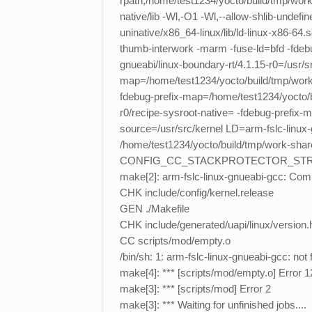
rpath,/home/test1234/yocto/build/tmp/work/
native/lib -Wl,-O1 -Wl,--allow-shlib-undef
uninative/x86_64-linux/lib/ld-linux-x86
thumb-interwork -marm -fuse-ld=bfd -fdeb
gnueabi/linux-boundary-rt/4.1.15-r0=/usr/s
map=/home/test1234/yocto/build/tmp/work/c
fdebug-prefix-map=/home/test1234/yocto/bu
r0/recipe-sysroot-native= -fdebug-prefix
source=/usr/src/kernel LD=arm-fslc-lin
/home/test1234/yocto/build/tmp/work-shar
CONFIG_CC_STACKPROTECTOR_STRONG: -f
make[2]: arm-fslc-linux-gnueabi-gcc: Co
CHK include/config/kernel.release
GEN ./Makefile
CHK include/generated/uapi/linux/version.
CC scripts/mod/empty.o
/bin/sh: 1: arm-fslc-linux-gnueabi-gcc: not
make[4]: *** [scripts/mod/empty.o] Error 1
make[3]: *** [scripts/mod] Error 2
make[3]: *** Waiting for unfinished jobs....