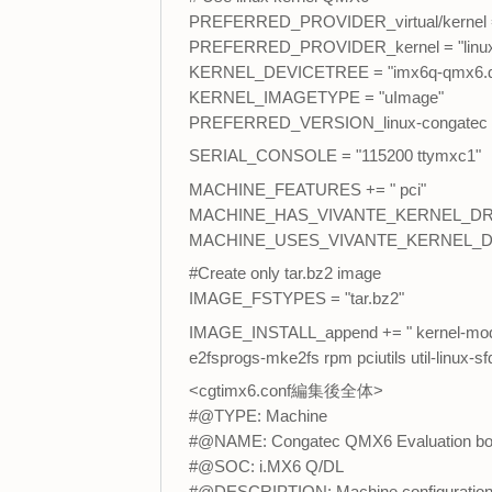
PREFERRED_PROVIDER_virtual/kernel = 
PREFERRED_PROVIDER_kernel = "linux
KERNEL_DEVICETREE = "imx6q-qmx6.dtb 
KERNEL_IMAGETYPE = "uImage"
PREFERRED_VERSION_linux-congatec = 
SERIAL_CONSOLE = "115200 ttymxc1"
MACHINE_FEATURES += " pci"
MACHINE_HAS_VIVANTE_KERNEL_DRI
MACHINE_USES_VIVANTE_KERNEL_DR
#Create only tar.bz2 image
IMAGE_FSTYPES = "tar.bz2"
IMAGE_INSTALL_append += " kernel-modul
e2fsprogs-mke2fs rpm pciutils util-linux-sf
<cgtimx6.conf編集後全体>
#@TYPE: Machine
#@NAME: Congatec QMX6 Evaluation bo
#@SOC: i.MX6 Q/DL
#@DESCRIPTION: Machine configuration 