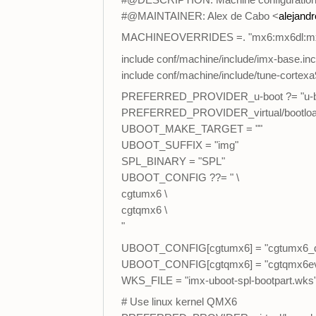
#@MAINTAINER: Alex de Cabo <
alejand
MACHINEOVERRIDES =. "mx6:mx6dl:mx
include conf/machine/include/imx-base.inc
include conf/machine/include/tune-cortexa
PREFERRED_PROVIDER_u-boot ?= "u-bo
PREFERRED_PROVIDER_virtual/bootloade
UBOOT_MAKE_TARGET = ""
UBOOT_SUFFIX = "img"
SPL_BINARY = "SPL"
UBOOT_CONFIG ??= " \
cgtumx6 \
cgtqmx6 \
"
UBOOT_CONFIG[cgtumx6] = "cgtumx6_de
UBOOT_CONFIG[cgtqmx6] = "cgtqmx6eva
WKS_FILE = "imx-uboot-spl-bootpart.wks
# Use linux kernel QMX6