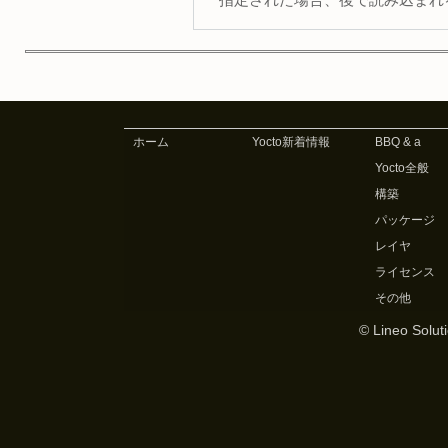
指定された場合、後で読み込まれ
ホーム
Yocto新着情報
BBQ & a
Yocto全般
構築
パッケージ
レイヤ
ライセンス
その他
© Lineo Soluti