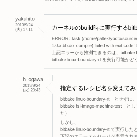
yakuhito
2019/9/24
カーネルのbuild時に実行するb
(火) 17:11
ERROR: Task (/home/paltek/yocto/sources/m
1.0.x.bb:do_compile) failed with exit code '1
上記エラーから推測できるのは、bitbake l
bitbake linux-boundary-rt を実
h_ogawa
2019/9/24
指定するレシピ名を変えてみ
(火) 20:43
bitbake linux-boundary-rt とせずに、
bitbake fsl-image-mach
た）
しかし、
bitbake linux-boundary-rt で実行
下記のエラーメッセージが表示され