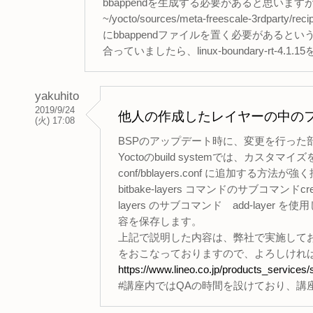
bbappendを生成する必要があると思います
~/yocto/sources/meta-freescale-3rdparty/recip
にbbappendファイルを置く必要があると
合っていましたら、linux-boundary-rt-
yakuhito
2019/9/24
他人の作成したレイヤーの中の
(火) 17:08
BSPのアップデート時に、変更を行った
Yoctoのbuild systemでは、カ
conf/bblayers.conf に追加する方
bitbake-layers コマンドのサブコマンド
layers のサブコマンド add-layer を
容を保存します。
上記で説明した内容は、弊社で実施してお
をおこなっておりますので、よろしけれ
https://www.lineo.co.jp/products_services/
#講座内ではQAの時間を設けており、講