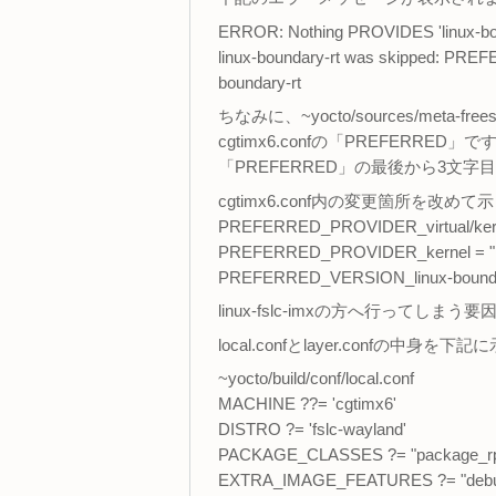
ERROR: Nothing PROVIDES 'linux-bou
linux-boundary-rt was skipped: PREFE
boundary-rt
ちなみに、~yocto/sources/meta-freesc
cgtimx6.confの「PREFER
「PREFERRED」の最後から3文
cgtimx6.conf内の変更箇所を改
PREFERRED_PROVIDER_virtual/kernel
PREFERRED_PROVIDER_kernel = "lin
PREFERRED_VERSION_linux-boundary
linux-fslc-imxの方へ行って
local.confとlayer.confの中身を
~yocto/build/conf/local.conf
MACHINE ??= 'cgtimx6'
DISTRO ?= 'fslc-wayland'
PACKAGE_CLASSES ?= "package_r
EXTRA_IMAGE_FEATURES ?= "debu