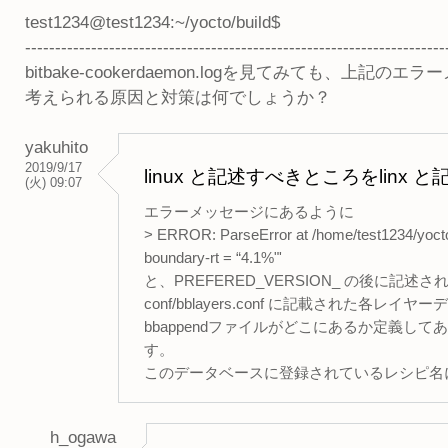
test1234@test1234:~/yocto/build$
----------------------------------------------------------------------
bitbake-cookerdaemon.logを見てみても、上
考えられる原因と対策は何でしょうか？
yakuhito
2019/9/17
linux と記述すべきところをlin
(火) 09:07
エラーメッセージにあるように
> ERROR: ParseError at /home/test1234/yoct
boundary-rt = “4.1%"'
と、PREFERED_VERSION_ の後
conf/bblayers.conf に記載された各レイ
bbappendファイルがどこにあるか定義して
す。
このデータベースに登録されているレシピ名に合
h_ogawa