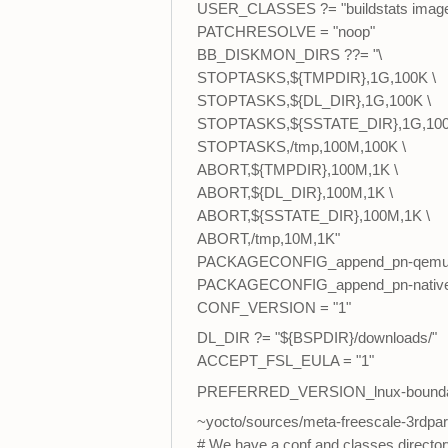
USER_CLASSES ?= "buildstats image-
PATCHRESOLVE = "noop"
BB_DISKMON_DIRS ??= "\
STOPTASKS,${TMPDIR},1G,100K \
STOPTASKS,${DL_DIR},1G,100K \
STOPTASKS,${SSTATE_DIR},1G,100
STOPTASKS,/tmp,100M,100K \
ABORT,${TMPDIR},100M,1K \
ABORT,${DL_DIR},100M,1K \
ABORT,${SSTATE_DIR},100M,1K \
ABORT,/tmp,10M,1K"
PACKAGECONFIG_append_pn-qemu-na
PACKAGECONFIG_append_pn-natives
CONF_VERSION = "1"
DL_DIR ?= "${BSPDIR}/downloads/"
ACCEPT_FSL_EULA = "1"
PREFERRED_VERSION_lnux-boundary
~yocto/sources/meta-freescale-3rdpart
# We have a conf and classes directo