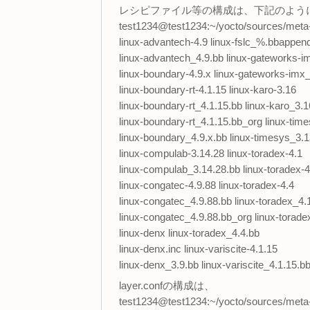
レシピファイル等の構成は、下記のよう
test1234@test1234:~/yocto/sources/meta-fr
linux-advantech-4.9 linux-fslc_%.bbappen
linux-advantech_4.9.bb linux-gateworks-i
linux-boundary-4.9.x linux-gateworks-imx
linux-boundary-rt-4.1.15 linux-karo-3.16
linux-boundary-rt_4.1.15.bb linux-karo_3.1
linux-boundary-rt_4.1.15.bb_org linux-tim
linux-boundary_4.9.x.bb linux-timesys_3.
linux-compulab-3.14.28 linux-toradex-4.1
linux-compulab_3.14.28.bb linux-toradex-4
linux-congatec-4.9.88 linux-toradex-4.4
linux-congatec_4.9.88.bb linux-toradex_4.
linux-congatec_4.9.88.bb_org linux-torade
linux-denx linux-toradex_4.4.bb
linux-denx.inc linux-variscite-4.1.15
linux-denx_3.9.bb linux-variscite_4.1.15.b
layer.confの構成は、
test1234@test1234:~/yocto/sources/meta-f