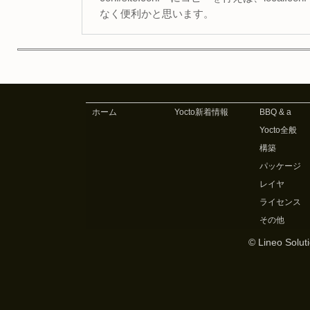
なく便利かと思います。
ホーム
Yocto新着情報
BBQ & a
Yocto全般
構築
パッケージ
レイヤ
ライセンス
その他
© Lineo Soluti