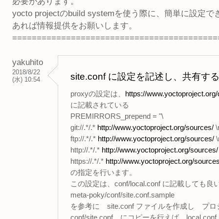
必要があります。
yocto projectのbuild systemを使う際に、簡単に設
あれば情報提供をお願いします。
==========================================
yakuhito
2018/8/22
site.conf に設定を記述し、共
(水) 10:54
proxyの設定は、
https://www.yoctoproject.or
に記載されている
PREMIRRORS_prepend = "\
git://.*/.*
http://www.yoctoproject.org/sources/
\
ftp://.*/.*
http://www.yoctoproject.org/sources/
\
http://.*/.*
http://www.yoctoproject.org/sources/
https://.*/.*
http://www.yoctoproject.org/sources
の指定を行います。
この設定は、conf/local.conf に記載しても
meta-poky/conf/site.conf.sample
を参考に site.conf ファイルを作成し 
conf/site.conf にコピーを行えば、local