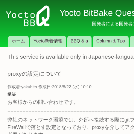
メ
Yocto BitBake Que
イ
ン
開発者による開発者のため
コ
ン
ホーム
Yocto新着情報
BBQ & a
Column & Tips
テ
メインメニュー
ン
This service is available only in Japanese-langu
ツ
に
移
proxyの設定について
動
作成者:
yakuhito
作成日:2018/8/22 (水) 10:10
構築
お客様からの問い合わせです。
==========================================
弊社のネットワーク環境では、外部へ接続する際にgit
FireWallで落とす設定となっており、proxyを介して