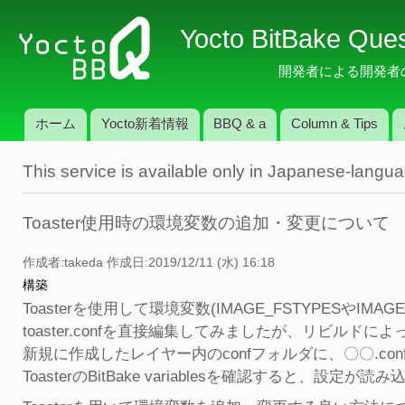
メ
Yocto BitBake Que
イ
ン
開発者による開発者のため
コ
ン
ホーム
Yocto新着情報
BBQ & a
Column & Tips
テ
メインメニュー
ン
This service is available only in Japanese-langu
ツ
に
移
Toaster使用時の環境変数の追加・変更について
動
作成者:
takeda
作成日:2019/12/11 (水) 16:18
構築
Toasterを使用して環境変数(IMAGE_FSTYPESやIM
toaster.confを直接編集してみましたが、リビルド
新規に作成したレイヤー内のconfフォルダに、〇〇.c
ToasterのBitBake variablesを確認すると、設