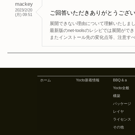
mackey
2023/2/20
ご回答いただきありがとうござ
(月) 09:51
展開できない理由について理解いたしま
最新版のnet-toolsのレシピでは展開が
またインストール先の変化点等、注意す
ホーム
Yocto新着情報
BBQ & a
Yocto全般
構築
パッケージ
レイヤ
ライセンス
その他