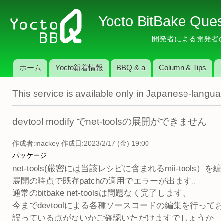
メ
Yocto BitBake Que
イ
ン
開発者による開発者のため
コ
ン
ホーム
Yocto新着情報
BBQ & a
Column & Tips
テ
メインメニュー
ン
This service is available only in Japanese-langu
ツ
に
移
devtool modify でnet-toolsの展開ができません
動
作成者:
mackey
作成日:2023/2/17 (金) 19:00
パッケージ
net-tools(厳密には当該レシピに含まれるmii-too
展開の時点で既存patchの適用でエラーが出ます。
通常のbitbake net-toolsは問題なく完了します。
今までdevtoolによる各種ソースコードの編集を行
誤っている点がないかご確認いただけますでしょうか