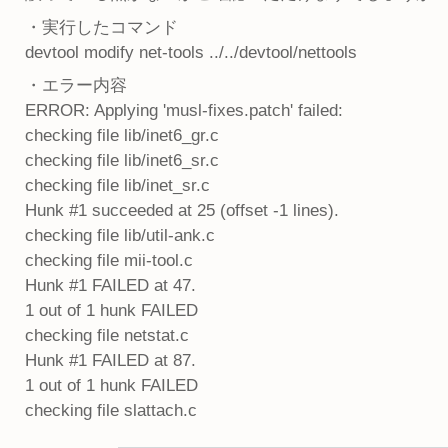
・実行したコマンド
devtool modify net-tools ../../devtool/nettools
・エラー内容
ERROR: Applying 'musl-fixes.patch' failed:
checking file lib/inet6_gr.c
checking file lib/inet6_sr.c
checking file lib/inet_sr.c
Hunk #1 succeeded at 25 (offset -1 lines).
checking file lib/util-ank.c
checking file mii-tool.c
Hunk #1 FAILED at 47.
1 out of 1 hunk FAILED
checking file netstat.c
Hunk #1 FAILED at 87.
1 out of 1 hunk FAILED
checking file slattach.c