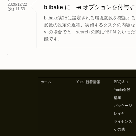
2020/12/22
bitbake に -e オプションを
(火) 11:53
bitbake実行に設定される環境変数を確認する
変数の設定の過程、実施するタスクの内容な
vi の場合でと search の際に^BPN といっ
能です。
ホーム
Yocto新着情報
BBQ & a
Yocto全般
構築
パッケージ
レイヤ
ライセンス
その他