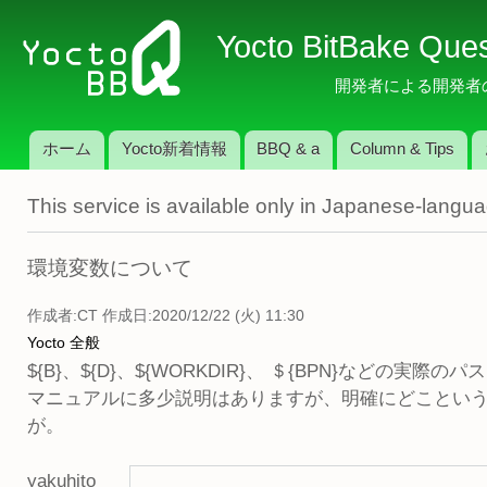
メ
Yocto BitBake Que
イ
ン
開発者による開発者のため
コ
ン
ホーム
Yocto新着情報
BBQ & a
Column & Tips
テ
メインメニュー
ン
This service is available only in Japanese-langu
ツ
に
移
環境変数について
動
作成者:
CT
作成日:2020/12/22 (火) 11:30
Yocto 全般
${B}、${D}、${WORKDIR}、 ＄{BPN}などの実
マニュアルに多少説明はありますが、明確にどことい
が。
yakuhito