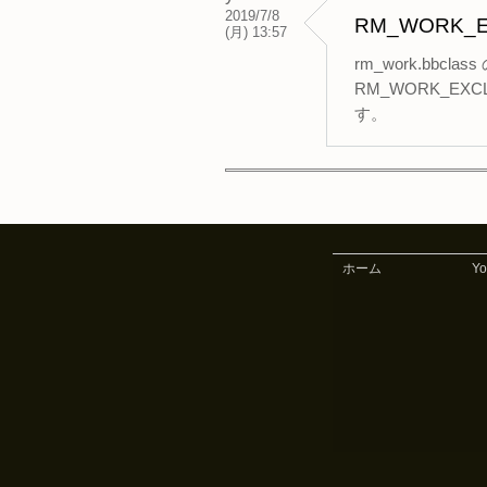
2019/7/8
RM_WORK
(月) 13:57
rm_work.bb
RM_WORK_E
す。
ホーム
Y