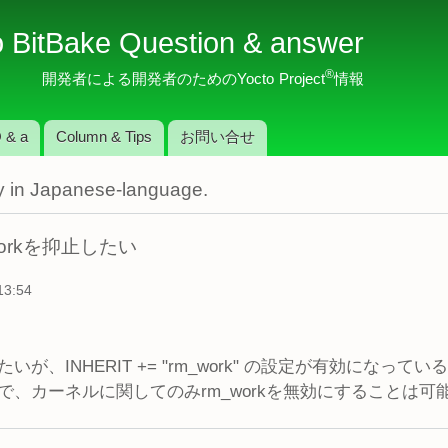
メ
o BitBake Question & answer
イ
ン
®
開発者による開発者のためのYocto Project
情報
コ
ン
 & a
Column & Tips
お問い合せ
テ
ン
nly in Japanese-language.
ツ
に
移
orkを抑止したい
動
13:54
、INHERIT += "rm_work" の設定が有効になってい
、カーネルに関してのみrm_workを無効にすることは可