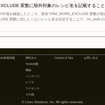
_EXCLUDE 変数に除外対象のレシピ名を記載する
class の中身を確認したところ、冒頭でRM_WORK_EXCLUDE 変数
XCLUDE 変数に消したくないレシピ名を設定することで、rm_wor
octo新着情報
BBQ & a
Column & Tips
お問い合せ
Yocto全般
構築
パッケージ
レイヤ
ライセンス
その他
© Lineo Solutions, Inc. All rights reserved.