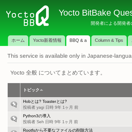
メ
Yocto BitBake Que
イ
ン
開発者による開発者のため
コ
ン
ホーム
Yocto新着情報
BBQ & a
Column & Tips
テ
メインメニュー
ン
This service is available only in Japanese-langu
ツ
に
移
Yocto 全般 についてまとめています。
動
トピック
Hobとは? Toasterとは?
リ
投稿者
yagi
日時 9年 1ヶ月 前
ス
ト
Python3の導入
リ
上
投稿者
Seh
日時 9年 1ヶ月 前
ス
部
ト
Rootfsから不要なファイルの削除方法