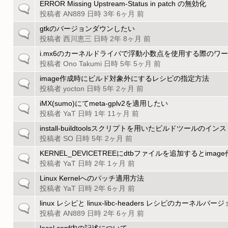
の
ッ
ERROR Missing Upstream-Status in patch の無効化
一
ト
ク
投稿者
AN889
日時 3年 6ヶ月 前
般
ピ
の
gtkのバージョンダウンしたい
一
ッ
ト
投稿者
西川恵三
日時 2年 8ヶ月 前
般
ク
ピ
の
i.mx6のカーネルドライバで浮動小数点を使用する際のワ
一
ッ
ト
投稿者
Ono Takumi
日時 5年 5ヶ月 前
般
ク
ピ
の
image作成時にビルド対象外にするレシピの指定方法
一
ッ
ト
投稿者
yocton
日時 5年 2ヶ月 前
般
ク
ピ
の
iMX(sumo)にてmeta-gplv2を適用したい
一
ッ
ト
投稿者
YaT
日時 1年 11ヶ月 前
般
ク
ピ
の
install-buildtoolsスクリプトを用いたビルドツールの
一
ッ
ト
投稿者
SO
日時 5年 2ヶ月 前
般
ク
ピ
の
KERNEL_DEVICETREEにdtbファイルを追加するとima
一
ッ
ト
投稿者
YaT
日時 2年 1ヶ月 前
般
ク
ピ
の
Linux Kernelへのパッチ適用方法
一
ッ
ト
投稿者
YaT
日時 2年 6ヶ月 前
般
ク
ピ
の
linux レシピと linux-libc-headers レシピのカーネ
一
ッ
ト
投稿者
AN889
日時 2年 6ヶ月 前
般
ク
ピ
の