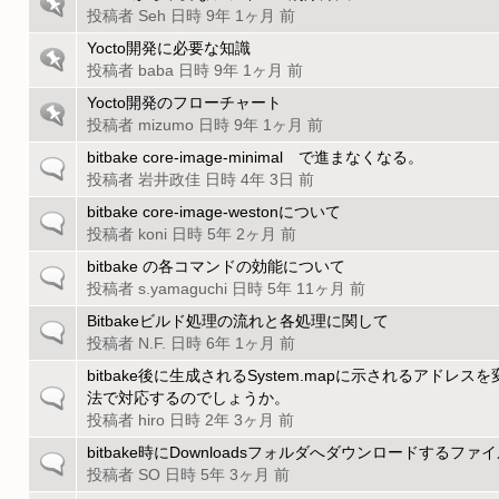
リ
に
上
投稿者
Seh
日時 9年 1ヶ月 前
ス
固
部
ト
Yocto開発に必要な知識
定
リ
に
上
投稿者
baba
日時 9年 1ヶ月 前
さ
ス
固
部
れ
ト
Yocto開発のフローチャート
定
リ
に
た
上
投稿者
mizumo
日時 9年 1ヶ月 前
さ
ス
固
ト
部
れ
ト
bitbake core-image-minimal で進まなくなる。
定
ピ
一
に
た
上
投稿者
岩井政佳
日時 4年 3日 前
さ
ッ
般
固
ト
部
れ
ク
の
bitbake core-image-westonについて
定
ピ
一
に
た
ト
投稿者
koni
日時 5年 2ヶ月 前
さ
ッ
般
固
ト
ピ
れ
ク
の
bitbake の各コマンドの効能について
定
ピ
一
ッ
た
ト
投稿者
s.yamaguchi
日時 5年 11ヶ月 前
さ
ッ
般
ク
ト
ピ
れ
ク
の
Bitbakeビルド処理の流れと各処理に関して
ピ
一
ッ
た
ト
投稿者
N.F.
日時 6年 1ヶ月 前
ッ
般
ク
ト
ピ
ク
の
bitbake後に生成されるSystem.mapに示されるアド
ピ
ッ
一
ト
法で対応するのでしょうか。
ッ
ク
般
ピ
投稿者
hiro
日時 2年 3ヶ月 前
ク
の
ッ
bitbake時にDownloadsフォルダへダウンロードするファ
一
ト
ク
投稿者
SO
日時 5年 3ヶ月 前
般
ピ