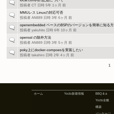
local.conf内の記述について
一
ッ
ト
投稿者
CT
日時 5年 1ヶ月 前
般
ク
ピ
の
MMUレス Linuxの対応可否
一
ッ
ト
投稿者
AN889
日時 3年 6ヶ月 前
般
ク
ピ
の
openembedded ベースのBSPのバージョンを簡単に知る
一
ッ
ト
投稿者
yakuhito
日時 6年 10ヶ月 前
般
ク
ピ
の
openssl の除外方法
一
ッ
ト
投稿者
AN889
日時 3年 5ヶ月 前
般
ク
ピ
の
poky上にdocker-compoesを実装したい
一
ッ
ト
投稿者
takahiro
日時 2年 4ヶ月 前
般
ク
ピ
の
ッ
1
ト
ペ
ク
ピ
ッ
ー
ク
ジ
ホーム
Yocto新着情報
BBQ & a
Yocto全般
構築
パッケージ