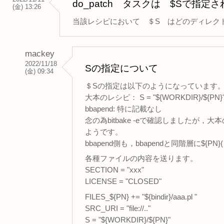
do_patch タスクは $Sで指
(金) 13:26
当該レシピにおいて ＄S はどのディレク
mackey
2022/11/18
Sの指定について
(金) 09:34
＄Sの指定は以下のようになっています
大本のレシピ： S = "${WORKDIR}/${PN}
bbapend: 特に記載なし
念の為bitbake -eで確認しましたが
ようです。
bbapend側も，bbapendと同階層に
各種ファイルの内容を送ります。
SECTION = "xxx"
LICENSE = "CLOSED"
FILES_${PN} += "${bindir}/aaa.pl "
SRC_URI = "file://.."
S = "${WORKDIR}/${PN}"