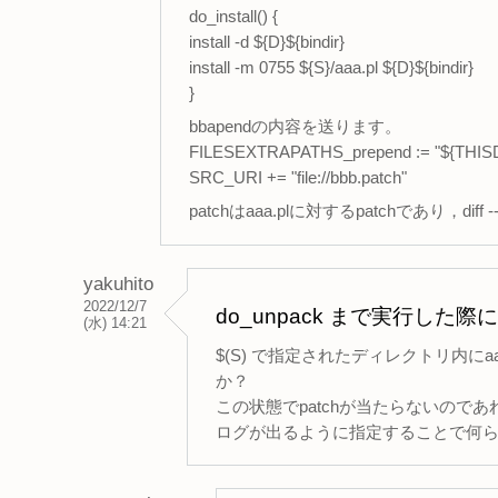
do_install() {
install -d ${D}${bindir}
install -m 0755 ${S}/aaa.pl ${D}${bindir}
}
bbapendの内容を送ります。
FILESEXTRAPATHS_prepend := "${THISD
SRC_URI += "file://bbb.patch"
patchはaaa.plに対するpatchであり，diff 
yakuhito
2022/12/7
do_unpack まで実行し
(水) 14:21
$(S) で指定されたディレクトリ内にaaa
か？
この状態でpatchが当たらないのであれ
ログが出るように指定することで何