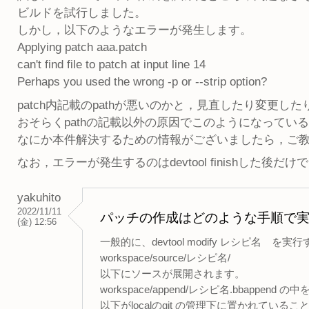
ビルドを試行しました。
しかし，以下のようなエラーが発生します。
Applying patch aaa.patch
can't find file to patch at input line 14
Perhaps you used the wrong -p or --strip option?
patch内記載のpathが悪いのかと，見直したり変更し
おそらくpathの記載以外の原因でこのようになってい
なにか本件解決するための情報がございましたら，ご
なお，エラーが発生するのはdevtool finishした後だけ
yakuhito
2022/11/11
パッチの作成はどのような手順で
(金) 12:56
一般的に、devtool modify レシピ名 を実
workspace/source/レシピ名/
以下にソースが展開されます。
workspace/append/レシピ名.bbappend の
以下がlocalのgit の管理下に置かれている