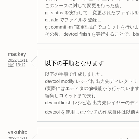
このソースに対して変更を行った後、
git status を実行して、変更されたファイル
git add でファイルを登録し
git commit -m "変更理由" でコミットを行い
その後、devtool finish を実行すること
mackey
2022/11/11
以下の手順となります
(金) 13:12
以下の手順で作成しました。
devtool modify レシピ名 出力先ディレクトリ
(実際にはエディタのgit機能から行っています
編集しコミットまで実行
devtool finish レシピ名 出力先レイヤーの
devtool を使用したパッチの作成自体は
yakuhito
2022/11/11