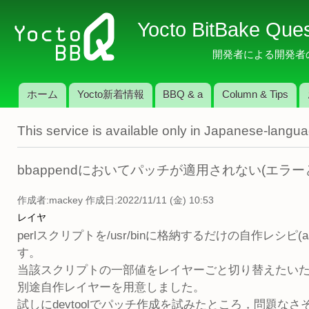
メ
Yocto BitBake Que
イ
ン
開発者による開発者のため
コ
ン
ホーム
Yocto新着情報
BBQ & a
Column & Tips
テ
メインメニュー
ン
This service is available only in Japanese-langu
ツ
に
移
bbappendにおいてパッチが適用されない(エラー
動
作成者:
mackey
作成日:2022/11/11 (金) 10:53
レイヤ
perlスクリプトを/usr/binに格納するだけの自作レシ
す。
当該スクリプトの一部値をレイヤーごと切り替えたい
別途自作レイヤーを用意しました。
試しにdevtoolでパッチ作成を試みたところ，問題なさそう