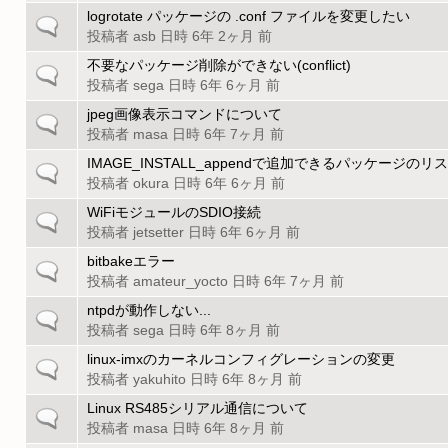
ピ
の
logrotate パッケージの .conf ファイルを変更したい
一
ッ
ト
投稿者
asb
日時 6年 2ヶ月 前
般
ク
ピ
の
不要なパッケージ削除ができない(conflict)
一
ッ
ト
投稿者
sega
日時 6年 6ヶ月 前
般
ク
ピ
の
jpeg画像表示コマンドについて
一
ッ
ト
投稿者
masa
日時 6年 7ヶ月 前
般
ク
ピ
の
IMAGE_INSTALL_appendで追加できるパッケージのリ
一
ッ
ト
投稿者
okura
日時 6年 6ヶ月 前
般
ク
ピ
の
WiFiモジュールのSDIO接続
一
ッ
ト
投稿者
jetsetter
日時 6年 6ヶ月 前
般
ク
ピ
の
bitbakeエラー
一
ッ
ト
投稿者
amateur_yocto
日時 6年 7ヶ月 前
般
ク
ピ
の
ntpdが動作しない...
一
ッ
ト
投稿者
sega
日時 6年 8ヶ月 前
般
ク
ピ
の
linux-imxのカーネルコンフィグレーションの変更
一
ッ
ト
投稿者
yakuhito
日時 6年 8ヶ月 前
般
ク
ピ
の
Linux RS485シリアル通信について
一
ッ
ト
投稿者
masa
日時 6年 8ヶ月 前
般
ク
ピ