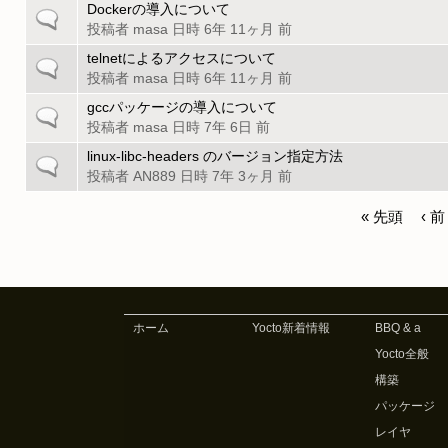
の
Dockerの導入について
一
ッ
ト
投稿者
masa
日時 6年 11ヶ月 前
般
ク
ピ
の
telnetによるアクセスについて
一
ッ
ト
投稿者
masa
日時 6年 11ヶ月 前
般
ク
ピ
の
gccパッケージの導入について
一
ッ
ト
投稿者
masa
日時 7年 6日 前
般
ク
ピ
の
linux-libc-headers のバージョン指定方法
一
ッ
ト
投稿者
AN889
日時 7年 3ヶ月 前
般
ク
ピ
の
ッ
« 先頭
‹ 前
ト
ペ
ク
ピ
ッ
ー
ク
ジ
ホーム
Yocto新着情報
BBQ & a
Yocto全般
構築
パッケージ
レイヤ