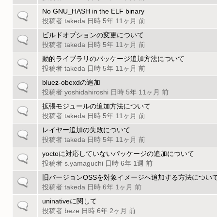
般
ク
ピ
の
No GNU_HASH in the ELF binary
一
ッ
ト
投稿者
takeda
日時 5年 11ヶ月 前
般
ク
ピ
の
ビルドオプションの変更について
一
ッ
ト
投稿者
takeda
日時 5年 11ヶ月 前
般
ク
ピ
の
動的ライブラリのパッケージ追加方法について
一
ッ
ト
投稿者
takeda
日時 5年 11ヶ月 前
般
ク
ピ
の
bluez-obexdの追加
一
ッ
ト
投稿者
yoshidahiroshi
日時 5年 11ヶ月 前
般
ク
ピ
の
拡張モジュールの追加方法について
一
ッ
ト
投稿者
takeda
日時 5年 11ヶ月 前
般
ク
ピ
の
レイヤー追加の失敗について
一
ッ
ト
投稿者
takeda
日時 5年 11ヶ月 前
般
ク
ピ
の
yoctoに対応していないパッケージの追加について
一
ッ
ト
投稿者
s.yamaguchi
日時 6年 1週 前
般
ク
ピ
の
旧バージョンOSSを対象イメージへ追加する方法につい
一
ッ
ト
投稿者
takeda
日時 6年 1ヶ月 前
般
ク
ピ
の
uninativeに関して
一
ッ
ト
投稿者
beze
日時 6年 2ヶ月 前
般
ク