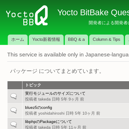
メ
Yocto BitBake Que
イ
ン
開発者による開発者のため
コ
ン
ホーム
Yocto新着情報
BBQ & a
Column & Tips
テ
メインメニュー
ン
This service is available only in Japanese-langu
ツ
に
移
パッケージ についてまとめています。
動
トピック
実行モジュールのサイズについて
一
投稿者
takeda
日時 5年 9ヶ月 前
般
の
bluez5のconfig
一
ト
投稿者
yoshidahiroshi
日時 5年 10ヶ月 前
般
ピ
の
libphpのPackageについて
一
ッ
ト
投稿者
takeda
日時 5年 11ヶ月 前