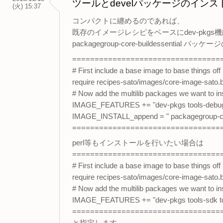
ツールとdevelパッケージのイン
(火) 15:37
コンパクトに纏めるのであれば、
既存のイメージレシピをベースにdev-pkgs
packagegroup-core-buildessent
=================================
# First include a base image to base things off
require recipes-sato/images/core-image-sato.
# Now add the multilib packages we want to ins
IMAGE_FEATURES += "dev-pkgs tools-debu
IMAGE_INSTALL_append = " packagegroup-cor
=================================
perl等もインストールを行いたい場合は
=================================
# First include a base image to base things off
require recipes-sato/images/core-image-sato.
# Now add the multilib packages we want to ins
IMAGE_FEATURES += "dev-pkgs tools-sdk to
=================================