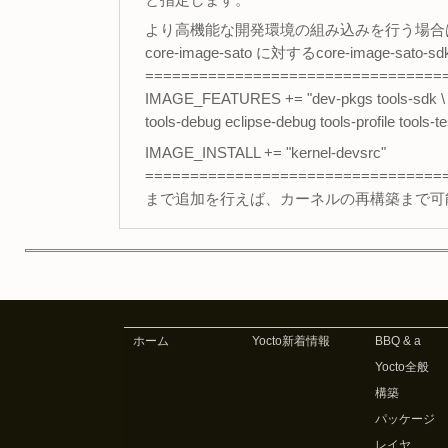
と指定します。
より高機能な開発環境の組み込みを行う場合
core-image-sato に対するcore-image-sa
=================================
IMAGE_FEATURES += "dev-pkgs tools-sdk \
tools-debug eclipse-debug tools-profile tools
IMAGE_INSTALL += "kernel-devsrc"
=================================
まで追加を行えば、カーネルの再構築まで可
ホーム
Yocto新着情報
BBQ & a
Yocto全般
構築
パッケージ
レイヤ