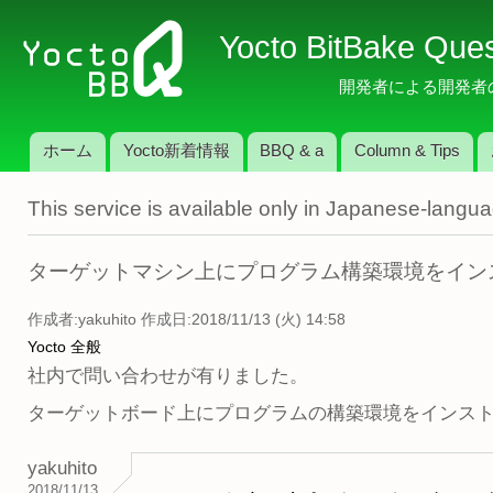
メ
Yocto BitBake Que
イ
ン
開発者による開発者のため
コ
ン
ホーム
Yocto新着情報
BBQ & a
Column & Tips
テ
メインメニュー
ン
This service is available only in Japanese-langu
ツ
に
移
ターゲットマシン上にプログラム構築環境をイン
動
作成者:
yakuhito
作成日:2018/11/13 (火) 14:58
Yocto 全般
社内で問い合わせが有りました。
ターゲットボード上にプログラムの構築環境をインス
yakuhito
2018/11/13