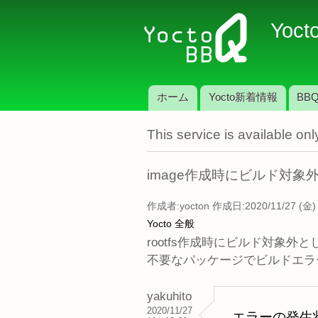
Yoct
ホーム
Yocto新着情報
BBQ
メインメニュー
This service is available o
image作成時にビルド対
作成者:
yocton
作成日:2020/11/27 (金) 
Yocto 全般
rootfs作成時にビルド対象
不要なパッケージでビルドエラ
yakuhito
2020/11/27
エラーの発生