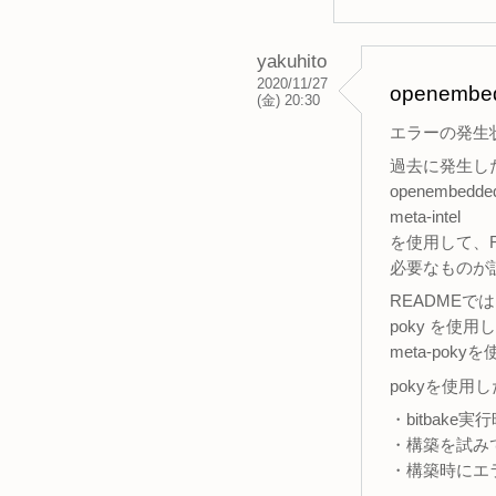
yakuhito
2020/11/27
openem
(金) 20:30
エラーの発生
過去に発生した
openembedded
meta-intel
を使用して、RE
必要なものが
READMEでは
poky を使用
meta-po
pokyを使
・bitbak
・構築を試み
・構築時にエ