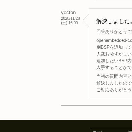
yocton
2020/11/28
解決しました
(土) 16:00
回答ありがとうご
openembedde
別BSPを追加してc
大変お恥ずかしい
追加したいBSP内
入手することがで
当初の質問内容と
解決しましたので
ご対応ありがとう
ホーム
Y