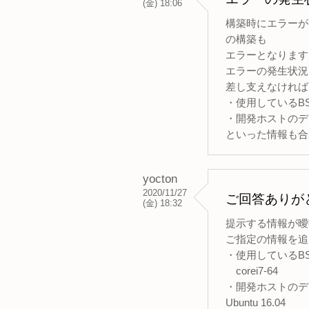
(金) 18:06
構築時にエラーが
の構築も
エラーとなります
エラーの発生状況
差し支えなければ
・使用しているB
・開発ホストのデ
といった情報も合
yocton
2020/11/27
ご回答ありが
(金) 18:32
提示する情報が曖
ご指定の情報を追
・使用しているB
corei7-64
・開発ホストのデ
Ubuntu 16.04