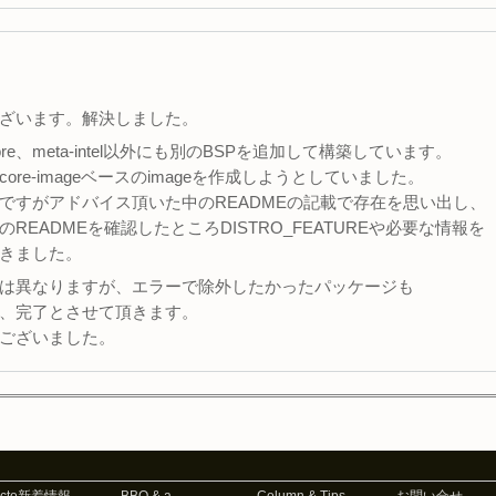
。
ざいます。解決しました。
d-core、meta-intel以外にも別のBSPを追加して構築しています。
ore-imageベースのimageを作成しようとしていました。
ですがアドバイス頂いた中のREADMEの記載で存在を思い出し、
のREADMEを確認したところDISTRO_FEATUREや必要な情報を
きました。
は異なりますが、エラーで除外したかったパッケージも
、完了とさせて頂きます。
ございました。
octo新着情報
BBQ & a
Column & Tips
お問い合せ