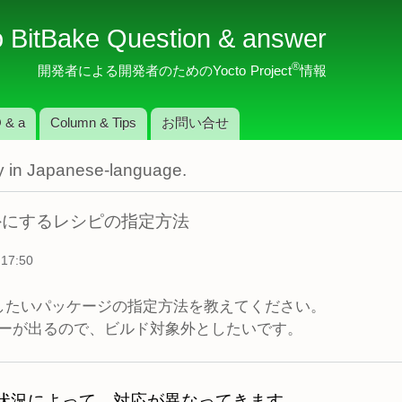
メ
o BitBake Question & answer
イ
ン
®
開発者による開発者のためのYocto Project
情報
コ
ン
 & a
Column & Tips
お問い合せ
テ
ン
nly in Japanese-language.
ツ
に
移
象外にするレシピの指定方法
動
17:50
外としたいパッケージの指定方法を教えてください。
ーが出るので、ビルド対象外としたいです。
状況によって、対応が異なってきます