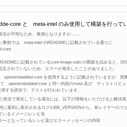
bedde-core と meta-intel のみ使用して構築を
状況が不明なため、推測となりますが……
事例では、meta-intel のREADMEに記載されている通りに
-core
ADMEに記載されているcore-image-sato の構築を試みると、DIS
設定されていないため、エラーが発生したことがありました。
、openembedded-core を使用するように記載されていますが、実
して、openembedded-core と同一内容のmeta 及び ディスト
kyを使用する状況で、テストが行われています。
用した状況で発生している場合には、以下の情報をいただけると解決
e実行時に最初に表示されるログのBB_VERSIONから、各レイヤーの
ているイメージレシピ名
ラーとなっているレシピ及びエラーメッセージの内容