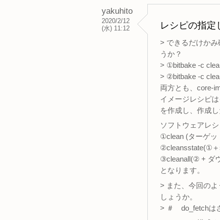
yakuhito
2020/2/12
レシピの指定した
(水) 11:12
> できるだけか
うか？
> ①bitbake -c cle
> ②bitbake -c cle
両方とも、core
イメージレシピは
を作成し、作成した
ソフトウェアレシ
①clean (ター
②cleansstate(
③cleanall(
となります。
> また、今回のよ
しょうか。
> ＃ do_fe