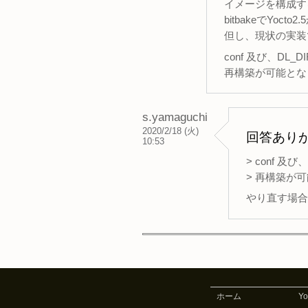
イメージを構成す
bitbakeでYoc
但し、現状の実装で
conf 及び、D
再構築が可能とな
s.yamaguchi
2020/2/18 (火)
回答あり
10:53
> conf
> 再構築が
やり直す場合
ホーム
Y