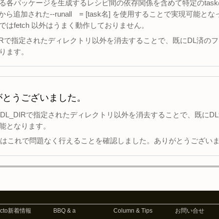
る各パッケージを生成するレシピ間の依存関係を含めて特定のtas
to2.5から追加された--runall = [task名] を使用することで実現可能
はfetch 以外はうまく動作しておりません。
L_DIRで指定されたディレクトリ以外を消去することで、既にDL済の
ります。
がとうございました。
 及び、DL_DIRで指定されたディレクトリ以外を消去することで、既に
可能となります。
はこれで問題なく行えることを確認しました。ありがとうござい
octo新着情報
BBQ & a
Column & Tips
お問い合せ