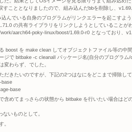
した。結果としてOSイメージを見る限りうまく組み込めた
 に戻すこととなりましたので、組み込んだbbを削除し、v1.69
ost を組み込んでいる自身のプログラムがリンクエラーを起こ
1.71.0 の共有ライブラリをリンクしようとしていることが
/work/aarch64-poky-linux/boost/1.69.0-r0 となっ
boost を make clean してオブジェクトファイル等
tbake -c cleanall パッケージ名(自分のプログラム/cor
は変わらず、でした。
ただきたいのですが、下記の2つはなにをどこまで掃除し
e-base
mage-base
含めてまっさらの状態から bitbake を行いたい場合は
う行わないものとして。
す。