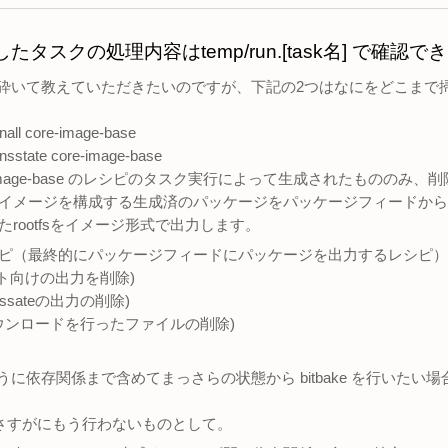
タスクの処理内容はtemp/run.[task名] で確認で
み砕いて教えていただきたいのですが、下記の2つはなにをどこまで
anall core-image-base
ansstate core-image-base
-image-base のレシピのタスク実行によって生成されたもののみ、
イメージを構成する生成済のパッケージをパッケージフィードから取り
rootfsをイメージ形式で出力します。
ピ（最終的にパッケージフィードにパッケージを出力するレシピ）
ゲット向けの出力を削除)
①＋ssateの出力の削除)
② + ダウンロードを行ったファイルの削除)
うに依存関係まで含めてまっさらの状態から bitbake を行いた
tchはさすがにもう行わないものとして。