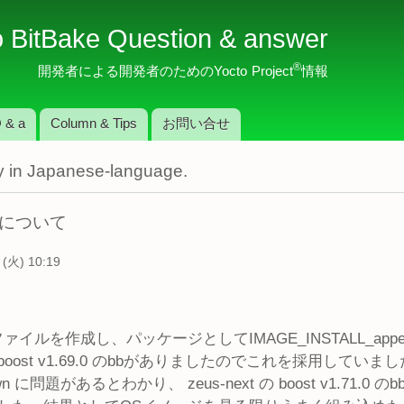
メ
o BitBake Question & answer
イ
ン
®
開発者による開発者のためのYocto Project
情報
コ
ン
 & a
Column & Tips
お問い合せ
テ
ン
nly in Japanese-language.
ツ
に
移
能について
動
(火) 10:19
ルを作成し、パッケージとしてIMAGE_INSTALL_appen
 boost v1.69.0 のbbがありましたのでこれを採用していま
wn に問題があるとわかり、 zeus-next の boost v1.71