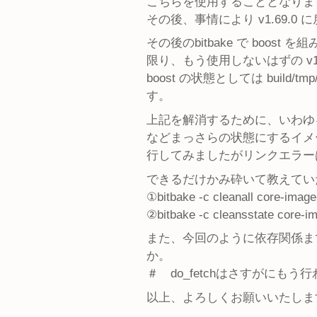
こちらを使用することとなりま
その後、事情により v1.69.0
その後のbitbake で bo
限り、もう使用しないはずの v
boost の状態としては build/tmp
す。
上記を解消するために、いわゆる 
などまっさらの状態にするイメージで bi
行してみましたがリンクエラー
できるだけかみ砕いて教えてい
①bitbake -c cleanall core-imag
②bitbake -c cleansstate core-i
また、今回のように依存関係まで
か。
＃ do_fetchはさすがにも
以上、よろしくお願いいたしま