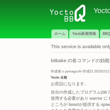
Yoct
ホーム
Yocto新着情報
BBQ
メインメニュー
This service is available o
bitbake の各コマンドの効
作成者:
s.yamaguchi
作成日:2020/2/11 
Yocto 全般
お世話になります。
自分の作成したプログラム(bbファイ
使用する必要があり warrior に
ところが boostが提供する spa