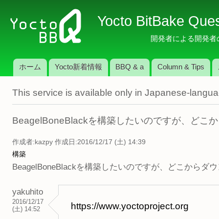
メ
Yocto BitBake Que
イ
ン
開発者による開発者のため
コ
ン
ホーム
Yocto新着情報
BBQ & a
Column & Tips
テ
メインメニュー
ン
This service is available only in Japanese-langu
ツ
に
移
BeagelBoneBlackを構築したいのですが、
動
作成者:
kazpy
作成日:2016/12/17 (土) 14:39
構築
BeagelBoneBlackを構築したいのですが、どこか
yakuhito
2016/12/17
https://www.yoctoproject.org
(土) 14:52