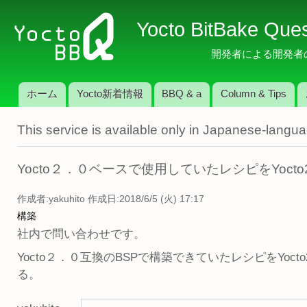
メ
Yocto BitBake Que
イ
ン
開発者による開発者のため
コ
ン
ホーム
Yocto新着情報
BBQ & a
Column & Tips
テ
メインメニュー
ン
This service is available only in Japanese-langu
ツ
に
移
Yocto２．０ベースで使用していたレシピをYocto
動
作成者:
yakuhito
作成日:2018/6/5 (火) 17:17
構築
社内で問い合わせです。
Yocto２．０互換のBSPで構築できていたレシピをYocto2
る。