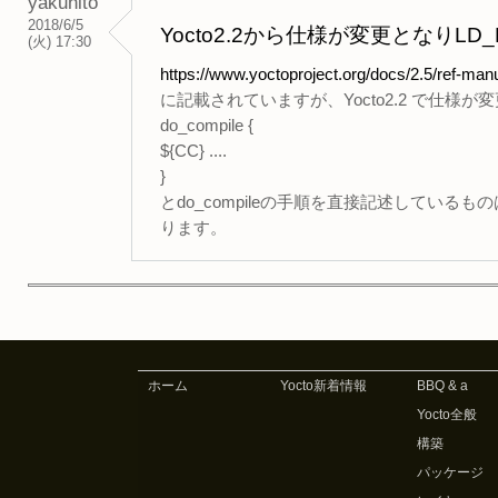
yakuhito
2018/6/5
Yocto2.2から仕様が変更となりL
(火) 17:30
https://www.yoctoproject.org/docs/2.5/ref-manu
に記載されていますが、Yocto2.2 で仕様
do_compile {
${CC} ....
}
とdo_compileの手順を直接記述しているものは
ります。
ホーム
Yocto新着情報
BBQ & a
Yocto全般
構築
パッケージ