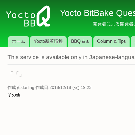
メ
Yocto BitBake Que
イ
ン
開発者による開発者のため
コ
ン
ホーム
Yocto新着情報
BBQ & a
Column & Tips
テ
メインメニュー
ン
This service is available only in Japanese-langu
ツ
に
移
「「」
動
作成者:
darling
作成日:2018/12/18 (火) 19:23
その他