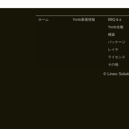
ホーム
Yocto新着情報
BBQ & a
Yocto全般
構築
パッケージ
レイヤ
ライセンス
その他
© Lineo Soluti