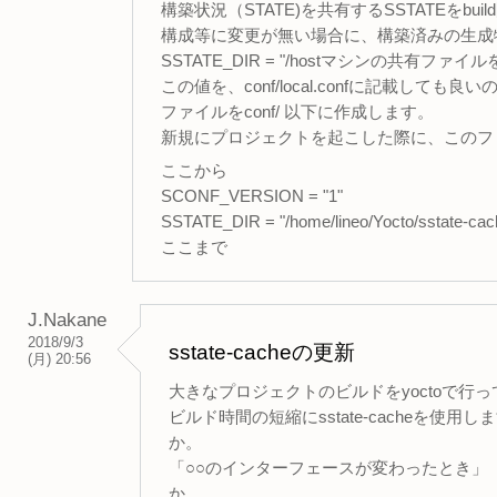
構築状況（STATE)を共有するSSTATEをbu
構成等に変更が無い場合に、構築済みの生成
SSTATE_DIR = "/hostマシンの共有
この値を、conf/local.confに記載しても良
ファイルをconf/ 以下に作成します。
新規にプロジェクトを起こした際に、このファイ
ここから
SCONF_VERSION = "1"
SSTATE_DIR = "/home/lineo/Yocto/sstate-cac
ここまで
J.Nakane
2018/9/3
sstate-cacheの更新
(月) 20:56
大きなプロジェクトのビルドをyoctoで行
ビルド時間の短縮にsstate-cacheを使用
か。
「○○のインターフェースが変わったとき」「
か。