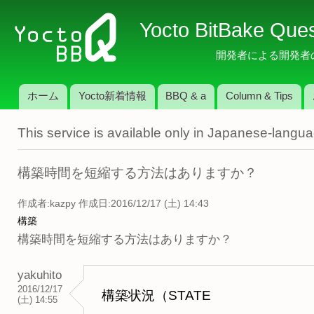
メ
Yocto BitBake Que
イ
ン
開発者による開発者のため
コ
ン
ホーム
Yocto新着情報
BBQ & a
Column & Tips
テ
メインメニュー
ン
This service is available only in Japanese-langu
ツ
に
移
構築時間を短縮する方法はありますか？
動
作成者:
kazpy
作成日:2016/12/17 (土) 14:43
構築
構築時間を短縮する方法はありますか？
yakuhito
2016/12/17
構築状況（STATE
(土) 14:55