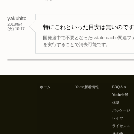
yakuhito
2018/9/4
特にこれといった目安は無いのです
(火) 10:17
開発途中で不要となったsstate-cache関連ファイル
を実行することで消去可能です。
ホーム
Yocto新着情報
BBQ & a
Yocto全般
構築
パッケージ
レイヤ
ライセンス
その他