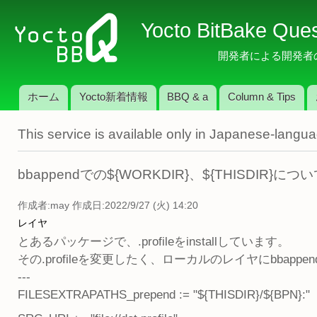
メ
Yocto BitBake Que
イ
ン
開発者による開発者のため
コ
ン
ホーム
Yocto新着情報
BBQ & a
Column & Tips
テ
メインメニュー
ン
This service is available only in Japanese-langu
ツ
に
移
bbappendでの${WORKDIR}、${THISDIR}につ
動
作成者:
may
作成日:2022/9/27 (火) 14:20
レイヤ
とあるパッケージで、.profileをinstallしています。
その.profileを変更したく、ローカルのレイヤにbba
---
FILESEXTRAPATHS_prepend := "${THISDIR}/${BPN}:"