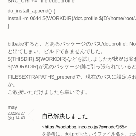
SRC_URI += "file://dot.profile"
do_install_append() {
install -m 0644 ${WORKDIR}/dot.profile ${D}/home/root/.
}
---
bitbakeすると、とあるパッケージのパス/dot.profile': No such 
と出てしまい、ビルドできませんでした。
${THISDIR},${WORKDIR}などを試しましたが状
${WORKDIR}が元のパッケージ側に引っ張られてい
FILESEXTRAPATHS_prependで、現在のパ
か。
ご教授いただけましたら幸いです。
may
2022/9/27
自己解決しました
(火) 14:40
<
https://yoctobbq.lineo.co.jp/?q=node/165>
を参考に、dot.profileというファイル